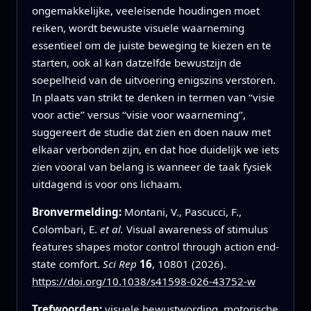
ongemakkelijke, veeleisende houdingen moet
reiken, wordt bewuste visuele waarneming
essentieel om de juiste beweging te kiezen en te
starten, ook al kan datzelfde bewustzijn de
soepelheid van de uitvoering enigszins verstoren.
In plaats van strikt te denken in termen van ‘‘visie
voor actie’’ versus ‘‘visie voor waarneming’’,
suggereert de studie dat zien en doen nauw met
elkaar verbonden zijn, en dat hoe duidelijk we iets
zien vooral van belang is wanneer de taak fysiek
uitdagend is voor ons lichaam.
Bronvermelding:
Montani, V., Pascucci, F.,
Colombari, E.
et al.
Visual awareness of stimulus
features shapes motor control through action end-
state comfort.
Sci Rep
16
, 10801 (2026).
https://doi.org/10.1038/s41598-026-43752-w
Trefwoorden:
visuele bewustwording, motorische