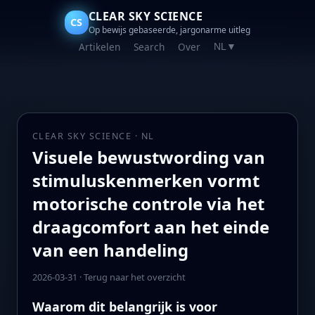
CLEAR SKY SCIENCE
CS
Op bewijs gebaseerde, jargonarme uitleg
Artikelen
Search
Over
NL
▼
CLEAR SKY SCIENCE · NL
Visuele bewustwording van
stimuluskenmerken vormt
motorische controle via het
draagcomfort aan het einde
van een handeling
2026-03-31
·
Terug naar het overzicht
Waarom dit belangrijk is voor