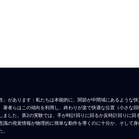
性」があります：私たちは本能的に、関節が中間域にあるような快
。著者らはこの傾向を利用し、終わりが楽で快適な位置（小さな回
しました。第2の実験では、手が時計回りに回るか反時計回りに回
意識の視覚情報が物理的に簡単な動作を導くのに十分か、そして身
た。