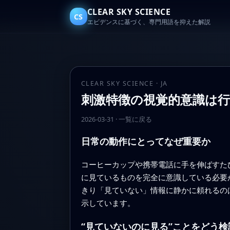
CLEAR SKY SCIENCE
CS
エビデンスに基づく、専門用語を抑えた解説
CLEAR SKY SCIENCE · JA
刺激特徴の視覚的意識は
2026-03-31
·
一覧に戻る
日常の動作にとってなぜ重要か
コーヒーカップや携帯電話に手を伸ばすた
に見ているものを完全に意識している必要
きり「見ていない」情報に静かに頼れるの
示しています。
“見ていないのに見る”ことをどう検