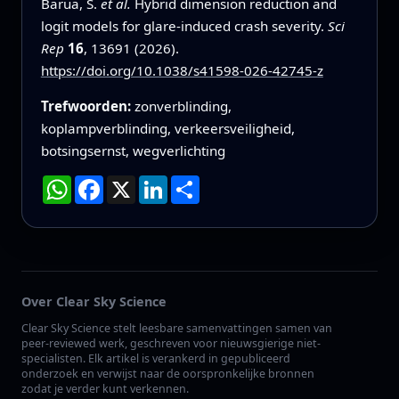
Barua, S.
et al.
Hybrid dimension reduction and
logit models for glare-induced crash severity.
Sci
Rep
16
, 13691 (2026).
https://doi.org/10.1038/s41598-026-42745-z
Trefwoorden:
zonverblinding,
koplampverblinding, verkeersveiligheid,
botsingsernst, wegverlichting
WhatsApp
Facebook
X
LinkedIn
Deel
Over Clear Sky Science
Clear Sky Science stelt leesbare samenvattingen samen van
peer-reviewed werk, geschreven voor nieuwsgierige niet-
specialisten. Elk artikel is verankerd in gepubliceerd
onderzoek en verwijst naar de oorspronkelijke bronnen
zodat je verder kunt verkennen.