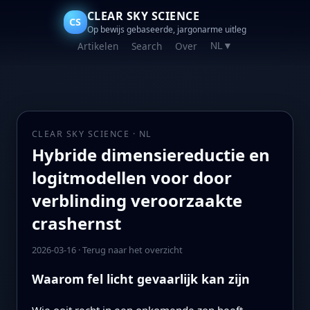
CLEAR SKY SCIENCE
CS
Op bewijs gebaseerde, jargonarme uitleg
Artikelen
Search
Over
NL
▼
CLEAR SKY SCIENCE · NL
Hybride dimensiereductie en
logitmodellen voor door
verblinding veroorzaakte
crashernst
2026-03-16
·
Terug naar het overzicht
Waarom fel licht gevaarlijk kan zijn
Wie ooit recht in een opkomende zon heeft