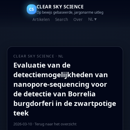
CLEAR SKY SCIENCE
CS
Op bewijs gebaseerde, jargonarme uitleg
Artikelen
Search
Over
NL
▼
CLEAR SKY SCIENCE · NL
Evaluatie van de
detectiemogelijkheden van
nanopore-sequencing voor
de detectie van Borrelia
burgdorferi in de zwartpotige
teek
2026-03-10
·
Terug naar het overzicht