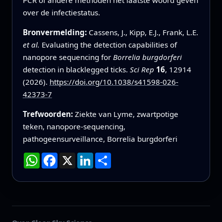
over de infectiestatus.
Bronvermelding:
Cassens, J., Kipp, E.J., Frank, L.E.
et al.
Evaluating the detection capabilities of
nanopore sequencing for
Borrelia burgdorferi
detection in blacklegged ticks.
Sci Rep
16
, 12914
(2026).
https://doi.org/10.1038/s41598-026-
42373-7
Trefwoorden:
Ziekte van Lyme, zwartpotige
teken, nanopore-sequencing,
pathogeensurveillance, Borrelia burgdorferi
WhatsApp
Facebook
X
LinkedIn
Deel