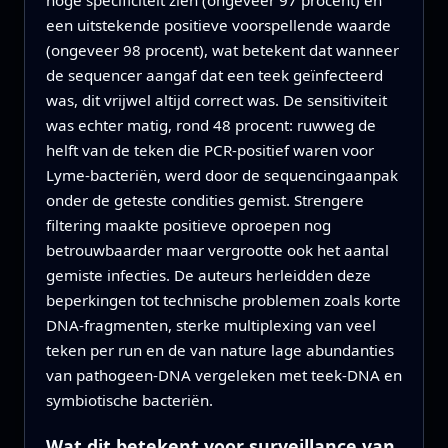
hoge specificiteit zien (ongeveer 97 procent) en
een uitstekende positieve voorspellende waarde
(ongeveer 98 procent), wat betekent dat wanneer
de sequencer aangaf dat een teek geïnfecteerd
was, dit vrijwel altijd correct was. De sensitiviteit
was echter matig, rond 48 procent: ruwweg de
helft van de teken die PCR-positief waren voor
Lyme-bacteriën, werd door de sequencingaanpak
onder de geteste condities gemist. Strengere
filtering maakte positieve oproepen nog
betrouwbaarder maar vergrootte ook het aantal
gemiste infecties. De auteurs herleidden deze
beperkingen tot technische problemen zoals korte
DNA-fragmenten, sterke multiplexing van veel
teken per run en de van nature lage abundanties
van pathogeen-DNA vergeleken met teek-DNA en
symbiotische bacteriën.
Wat dit betekent voor surveillance van