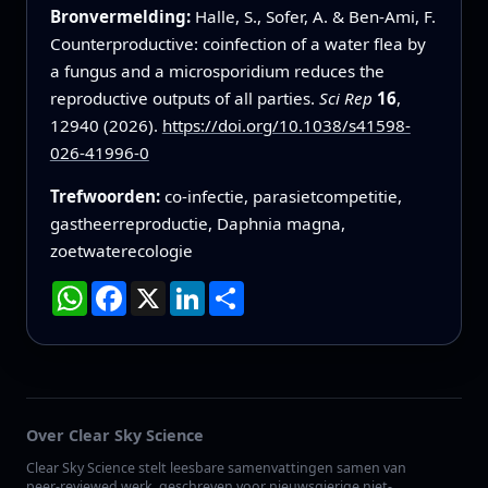
Bronvermelding:
Halle, S., Sofer, A. & Ben-Ami, F.
Counterproductive: coinfection of a water flea by
a fungus and a microsporidium reduces the
reproductive outputs of all parties.
Sci Rep
16
,
12940 (2026).
https://doi.org/10.1038/s41598-
026-41996-0
Trefwoorden:
co‑infectie, parasietcompetitie,
gastheerreproductie, Daphnia magna,
zoetwaterecologie
WhatsApp
Facebook
X
LinkedIn
Deel
Over Clear Sky Science
Clear Sky Science stelt leesbare samenvattingen samen van
peer-reviewed werk, geschreven voor nieuwsgierige niet-