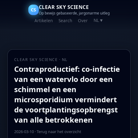
CLEAR SKY SCIENCE
CS
Op bewijs gebaseerde, jargonarme uitleg
Artikelen
Search
Over
NL
▼
CLEAR SKY SCIENCE · NL
Contraproductief: co-infectie
van een watervlo door een
schimmel en een
microsporidium vermindert
de voortplantingsopbrengst
van alle betrokkenen
2026-03-10
·
Terug naar het overzicht