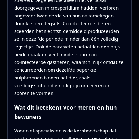
stierven. Degenen die alleen het verticaal
doorgegeven microsporidium hadden, verloren
ongeveer twee derde van hun nakomelingen
door kleinere legsels. Co‑infecteerde dieren
sceerden het slechtst: gemiddeld produceerden
ze in dezelfde periode minder dan één volledig
legseltje. Ook de parasieten betaalden een prijs—
beide maakten veel minder sporen in
co‑infecteerde gastheren, waarschijnlijk omdat ze
concurreerden om dezelfde beperkte
hulpbronnen binnen het dier, zoals
voedingsstoffen die nodig zijn om eieren en
sporen te vormen.
Wat dit betekent voor meren en hun
bewoners
Voor niet‑specialisten is de kernboodschap dat
ziekte in de natuur niet alleen gaat over of een