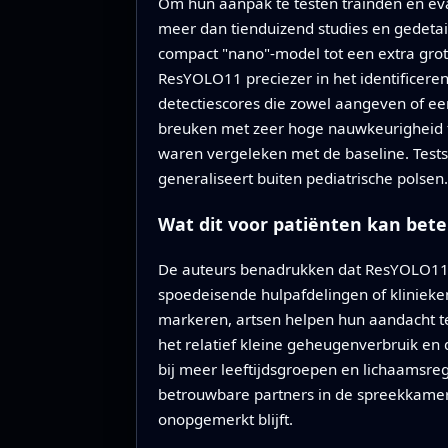
Om hun aanpak te testen trainden en ev
meer dan tienduizend studies en gedetai
compact "nano"-model tot een extra gro
ResYOLO11 preciezer in het identificere
detectiescores die zowel aangeven of een
breuken met zeer hoge nauwkeurigheid t
waren vergeleken met de baseline. Test
generaliseert buiten pediatrische polsen.
Wat dit voor patiënten kan bet
De auteurs benadrukken dat ResYOLO11 b
spoedeisende hulpafdelingen of klinieke
markeren, artsen helpen hun aandacht te 
het relatief kleine geheugenverbruik en 
bij meer leeftijdsgroepen en lichaamsre
betrouwbare partners in de spreekkamer 
onopgemerkt blijft.