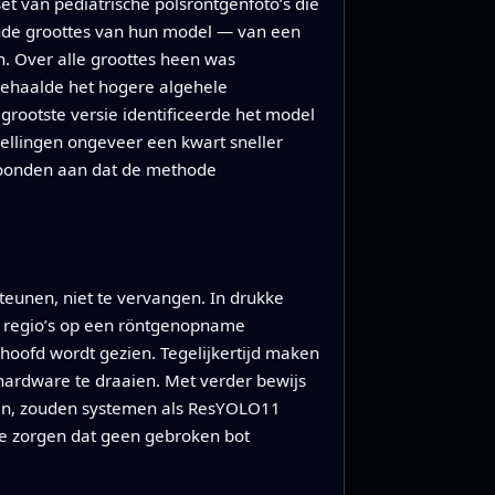
 van pediatrische polsröntgenfoto’s die
ende groottes van hun model — van een
 Over alle groottes heen was
 behaalde het hogere algehele
grootste versie identificeerde het model
llingen ongeveer een kwart sneller
toonden aan dat de methode
eunen, niet te vervangen. In drukke
te regio’s op een röntgenopname
hoofd wordt gezien. Tegelijkertijd maken
 hardware te draaien. Met verder bewijs
ggen, zouden systemen als ResYOLO11
te zorgen dat geen gebroken bot