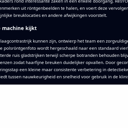
n kaders rond interessante zaken in één enkele doorgang. Res
kenmerken uit röntgenbeelden te halen, en voert deze vervolg
jnlijke breuklocaties en andere afwijkingen voorstelt.
 machine kijkt
laagcontrastrijk kunnen zijn, ontwierp het team een zorgvuldig
Elke polsröntgenfoto wordt hergeschaald naar een standaard vie
erde ruis gladstrijken terwijl scherpe botranden behouden blijv
enzen zodat haarfijne breuken duidelijker opvallen. Door gec
ingsstap een kleine maar consistente verbetering in detectiekw
dt tussen nauwkeurigheid en snelheid voor gebruik in de klinis