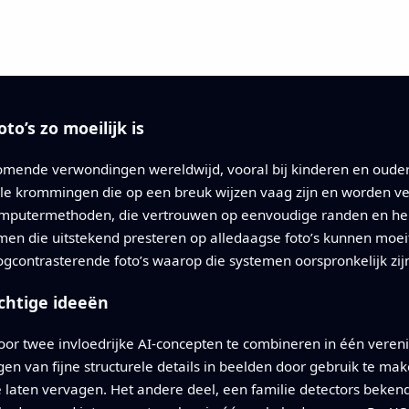
o’s zo moeilijk is
mende verwondingen wereldwijd, vooral bij kinderen en ouder
e krommingen die op een breuk wijzen vaag zijn en worden vers
computermethoden, die vertrouwen op eenvoudige randen en hel
men die uitstekend presteren op alledaagse foto’s kunnen moe
oogcontrasterende foto’s waarop die systemen oorspronkelijk zij
htige ideeën
or twee invloedrijke AI-concepten te combineren in één vereni
gen van fijne structurele details in beelden door gebruik te ma
te laten vervagen. Het andere deel, een familie detectors beke