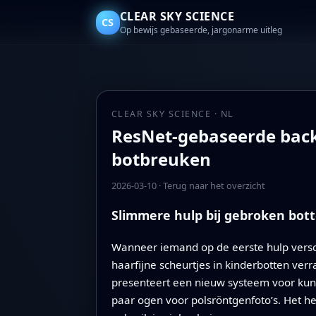
CLEAR SKY SCIENCE
CS
Op bewijs gebaseerde, jargonarme uitleg
CLEAR SKY SCIENCE · NL
ResNet-gebaseerde back
botbreuken
2026-03-10
·
Terug naar het overzicht
Slimmere hulp bij gebroken bot
Wanneer iemand op de eerste hulp versc
haarfijne scheurtjes in kinderbotten verra
presenteert een nieuw systeem voor kuns
paar ogen voor polsröntgenfoto’s. Het he