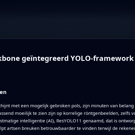
bone geïntegreerd YOLO-framework v
ten
hijnt met een mogelijk gebroken pols, zijn minuten van belan
ssend moeilijk te zien zijn op korrelige röntgenbeelden, zelfs vo
tmatige intelligentie (AI), ResYOLO11 genaamd, dat is ontworp
lpt artsen breuken betrouwbaarder te vinden terwijl de rekenei