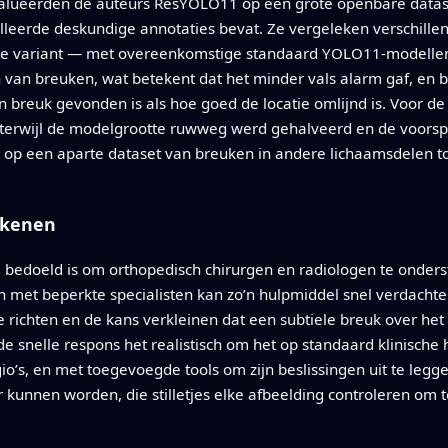
alueerden de auteurs ResYOLO11 op een grote openbare dataset
lleerde deskundige annotaties bevat. Ze vergeleken verschill
te variant — met overeenkomstige standaard YOLO11-modellen.
n van breuken, wat betekent dat het minder vals alarm gaf, en
 breuk gevonden is als hoe goed de locatie omlijnd is. Voor de 
erwijl de modelgrootte ruwweg werd gehalveerd en de voorspe
s op een aparte dataset van breuken in andere lichaamsdelen 
ekenen
edoeld is om orthopedisch chirurgen en radiologen te onderst
n met beperkte specialisten kan zo’n hulpmiddel snel verdach
richten en de kans verkleinen dat een subtiele breuk over het 
de snelle respons het realistisch om het op standaard klinische
gio’s, en met toegevoegde tools om zijn beslissingen uit te le
kunnen worden, die stilletjes elke afbeelding controleren om 