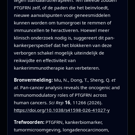
PTGFRN zelf, of de paden die het beïnvloedt,
nieuwe aanvalspunten voor geneesmiddelen
kunnen worden om tumorgroei te remmen of
immuuncellen te heractiveren. Hoewel meer
klinisch onderzoek nodig is, suggereert dit pan-
kankerperspectief dat het blokkeren van deze
verborgen schakel mogelijk uiteindelijk de
reikwijdte en effectiviteit van
kankerimmunotherapie kan verbeteren.
Bronvermelding:
Mu, N., Dong, T., Sheng, Q.
et
al.
Pan-cancer analysis reveals the oncogenic and
immunomodulatory roles of PTGFRN across
human cancers.
Sci Rep
16
, 11266 (2026).
https://doi.org/10.1038/s41598-026-41027-y
Trefwoorden:
PTGFRN, kankerbiomarker,
tumormicroomgeving, longadenocarcinoom,