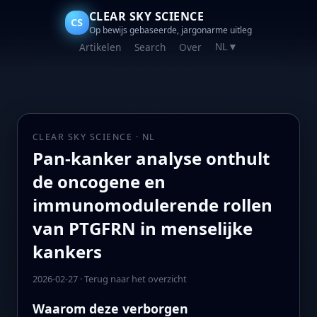
CLEAR SKY SCIENCE
CS
Op bewijs gebaseerde, jargonarme uitleg
Artikelen
Search
Over
NL
▼
CLEAR SKY SCIENCE · NL
Pan-kanker analyse onthult
de oncogene en
immunomodulerende rollen
van PTGFRN in menselijke
kankers
2026-02-27
·
Terug naar het overzicht
Waarom deze verborgen