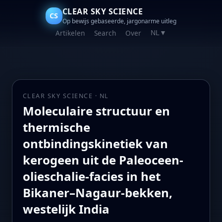
CLEAR SKY SCIENCE
CS
Op bewijs gebaseerde, jargonarme uitleg
Artikelen
Search
Over
NL
▼
CLEAR SKY SCIENCE · NL
Moleculaire structuur en
thermische
ontbindingskinetiek van
kerogeen uit de Paleoceen-
olieschalie-facies in het
Bikaner–Nagaur-bekken,
westelijk India