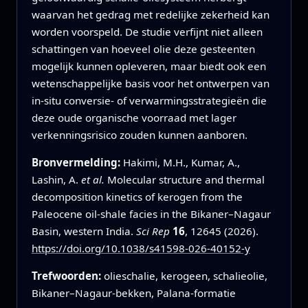
waarvan het gedrag met redelijke zekerheid kan
worden voorspeld. De studie verfijnt niet alleen
schattingen van hoeveel olie deze gesteenten
mogelijk kunnen opleveren, maar biedt ook een
wetenschappelijke basis voor het ontwerpen van
in-situ conversie- of verwarmingsstrategieën die
deze oude organische voorraad met lager
verkenningsrisico zouden kunnen aanboren.
Bronvermelding:
Hakimi, M.H., Kumar, A.,
Lashin, A.
et al.
Molecular structure and thermal
decomposition kinetics of kerogen from the
Paleocene oil-shale facies in the Bikaner–Nagaur
Basin, western India.
Sci Rep
16
, 12645 (2026).
https://doi.org/10.1038/s41598-026-40152-y
Trefwoorden:
olieschalie, kerogeen, schalieolie,
Bikaner–Nagaur-bekken, Palana-formatie