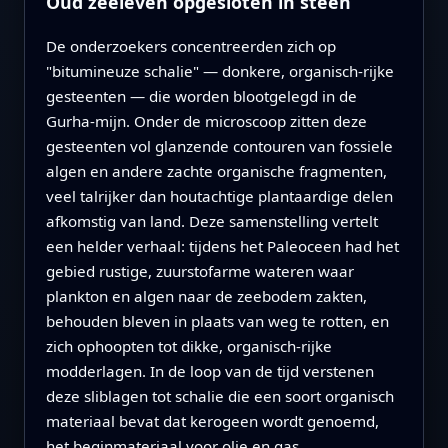
Oud zeeleven opgesloten in steen
De onderzoekers concentreerden zich op
"bitumineuze schalie" — donkere, organisch-rijke
gesteenten — die worden blootgelegd in de
Gurha-mijn. Onder de microscoop zitten deze
gesteenten vol glanzende contouren van fossiele
algen en andere zachte organische fragmenten,
veel talrijker dan houtachtige plantaardige delen
afkomstig van land. Deze samenstelling vertelt
een helder verhaal: tijdens het Paleoceen had het
gebied rustige, zuurstofarme wateren waar
plankton en algen naar de zeebodem zakten,
behouden bleven in plaats van weg te rotten, en
zich ophoopten tot dikke, organisch-rijke
modderlagen. In de loop van de tijd verstenen
deze sliblagen tot schalie die een soort organisch
materiaal bevat dat kerogeen wordt genoemd,
het beginmateriaal voor olie en gas.