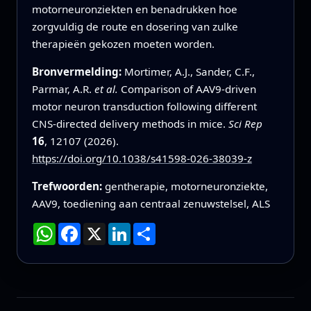
motorneuronziekten en benadrukken hoe
zorgvuldig de route en dosering van zulke
therapieën gekozen moeten worden.
Bronvermelding:
Mortimer, A.J., Sander, C.F.,
Parmar, A.R.
et al.
Comparison of AAV9-driven
motor neuron transduction following different
CNS-directed delivery methods in mice.
Sci Rep
16
, 12107 (2026).
https://doi.org/10.1038/s41598-026-38039-z
Trefwoorden:
gentherapie, motorneuronziekte,
AAV9, toediening aan centraal zenuwstelsel, ALS
WhatsApp
Facebook
X
LinkedIn
Deel