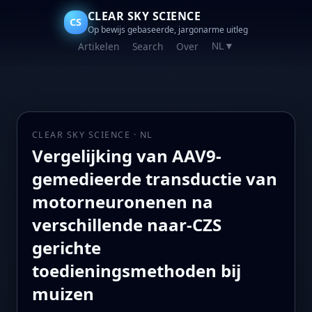
CLEAR SKY SCIENCE
CS
Op bewijs gebaseerde, jargonarme uitleg
Artikelen
Search
Over
NL
▼
CLEAR SKY SCIENCE · NL
Vergelijking van AAV9-
gemedieerde transductie van
motorneuronenen na
verschillende naar-CZS
gerichte
toedieningsmethoden bij
muizen