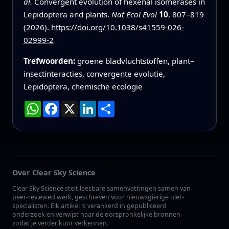
al.
Convergent evolution of hexenal isomerases in
Lepidoptera and plants.
Nat Ecol Evol
10
, 807–819
(2026).
https://doi.org/10.1038/s41559-026-
02999-2
Trefwoorden:
groene bladvluchtstoffen, plant–
insectinteracties, convergente evolutie,
Lepidoptera, chemische ecologie
WhatsApp
Facebook
X
LinkedIn
Deel
Over Clear Sky Science
Clear Sky Science stelt leesbare samenvattingen samen van
peer-reviewed werk, geschreven voor nieuwsgierige niet-
specialisten. Elk artikel is verankerd in gepubliceerd
onderzoek en verwijst naar de oorspronkelijke bronnen
zodat je verder kunt verkennen.