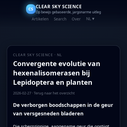
CLEAR SKY SCIENCE
CS
Op bewijs gebaseerde, jargonarme uitleg
Artikelen
Search
Over
NL
▼
CLEAR SKY SCIENCE · NL
Convergente evolutie van
hexenalisomerasen bij
Lepidoptera en planten
2026-02-27
·
Terug naar het overzicht
De verborgen boodschappen in de geur
van versgesneden bladeren
Die scherpzinnige, aangename geur die opstijgt