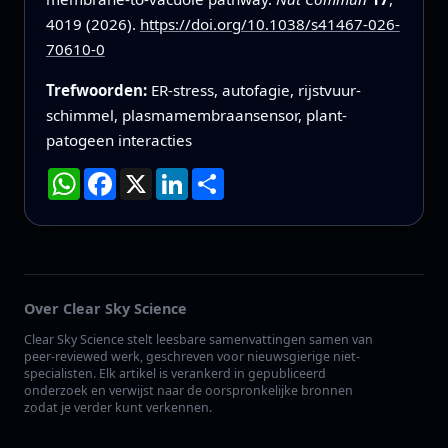
4019 (2026).
https://doi.org/10.1038/s41467-026-
70610-0
Trefwoorden:
ER-stress, autofagie, rijstvuur-
schimmel, plasmamembraansensor, plant-
patogeen interacties
WhatsApp
Facebook
X
LinkedIn
Deel
Over Clear Sky Science
Clear Sky Science stelt leesbare samenvattingen samen van
peer-reviewed werk, geschreven voor nieuwsgierige niet-
specialisten. Elk artikel is verankerd in gepubliceerd
onderzoek en verwijst naar de oorspronkelijke bronnen
zodat je verder kunt verkennen.