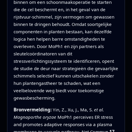
binnen om een schoonmaakoperatie te starten
die de cel beschermt en, in het geval van de
rijstvuur‑schimmel, zijn vermogen om gewassen
binnen te dringen behoudt. Omdat soortgelijke
componenten in planten bestaan, kan dezelfde
logica hen helpen barre omstandigheden te
overleven. Door MoPh1 en zijn partners als
sleutelcoördinatoren van dit
stressverlichtingssysteem te identificeren, opent
de studie de deur naar strategieën die gevaarlijke
schimmels selectief kunnen uitschakelen zonder
hun plantengastheer te schaden, wat een
veelbelovende weg biedt voor toekomstige
gewasbescherming.
Bronvermelding:
Yin, Z., Xu, J., Ma, S.
et al.
Magnaporthe oryzae
MoPh1 perceives ER stress
and promotes adaptive responses via a plasma
membrane-to-vacuole pathway.
Nat Commun
17
,