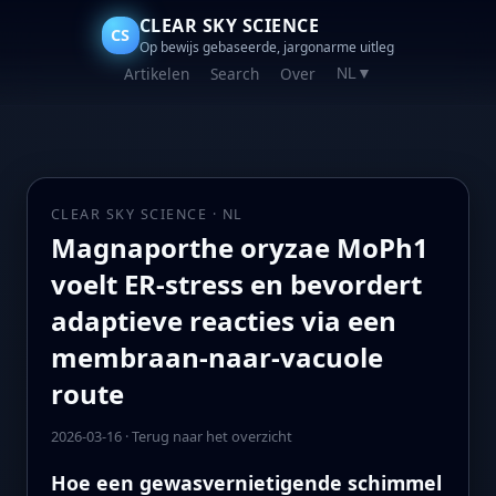
CLEAR SKY SCIENCE
CS
Op bewijs gebaseerde, jargonarme uitleg
Artikelen
Search
Over
NL
▼
CLEAR SKY SCIENCE · NL
Magnaporthe oryzae MoPh1
voelt ER-stress en bevordert
adaptieve reacties via een
membraan-naar-vacuole
route
2026-03-16
·
Terug naar het overzicht
Hoe een gewasvernietigende schimmel