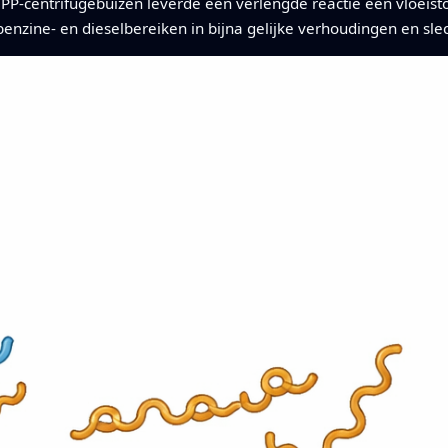
PP-centrifugebuizen leverde een verlengde reactie een vloeis
 benzine- en dieselbereiken in bijna gelijke verhoudingen en s