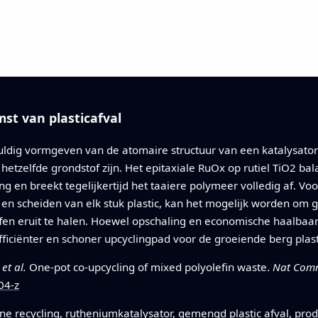
st van plasticafval
gvuldig vormgeven van de atomaire structuur van een katalysato
 hetzelfde grondstof zijn. Het epitaxiale RuOx op rutiel TiO2 b
g en breekt tegelijkertijd het taaiere polymeer volledig af. Voor
 en scheiden van elk stuk plastic, kan het mogelijk worden om g
ffen eruit te halen. Hoewel opschaling en economische haalb
efficiënter en schoner upcyclingpad voor de groeiende berg plast
.
et al.
One-pot co-upcycling of mixed polyolefin waste.
Nat Com
04-z
fine recycling, rutheniumkatalysator, gemengd plastic afval, pro