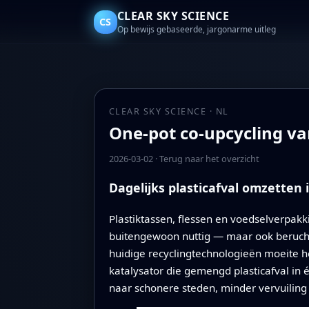
CLEAR SKY SCIENCE
CS
Op bewijs gebaseerde, jargonarme uitleg
CLEAR SKY SCIENCE · NL
One-pot co-upcycling va
2026-03-02
·
Terug naar het overzicht
Dagelijks plasticafval omzetten 
Plastiktassen, flessen en voedselverpak
buitengewoon nuttig — maar ook berucht m
huidige recyclingtechnologieën moeite h
katalysator die gemengd plasticafval in
naar schonere steden, minder vervuiling 