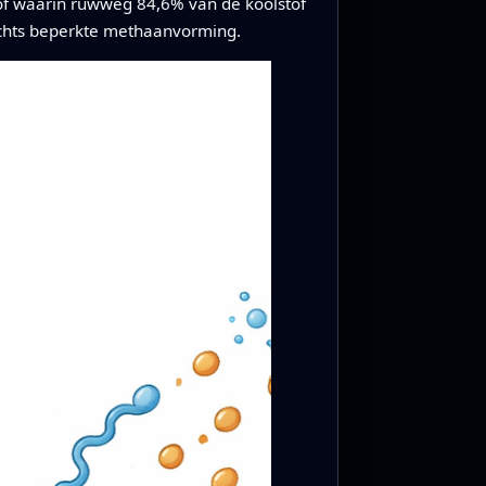
tof waarin ruwweg 84,6% van de koolstof
lechts beperkte methaanvorming.