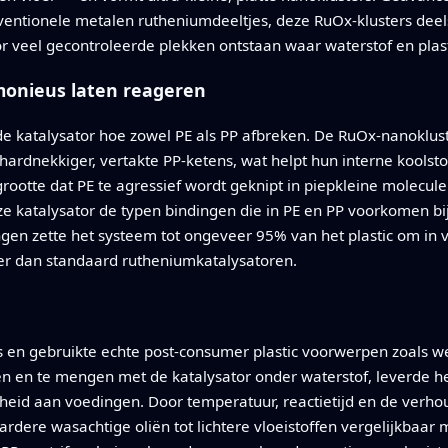
nventionele metalen rutheniumdeeltjes, deze RuOx-klusters deel
r veel gecontroleerde plekken ontstaan waar waterstof en pl
monieus laten reageren
e katalysator hoe zowel PE als PP afbreken. De RuOx-nanoklust
hardnekkiger, vertakte PP-ketens, wat helpt hun interne koolst
grootte dat PE te agressief wordt geknipt in piepkleine molecul
 katalysator de typen bindingen die in PE en PP voorkomen bijn
 zette het systeem tot ongeveer 95% van het plastic om in vlo
er dan standaard rutheniumkatalysatoren.
 en gebruikte echte post-consumer plastic voorwerpen zoals we
en en te mengen met de katalysator onder waterstof, leverde 
heid aan voedingen. Door temperatuur, reactietijd en de verhou
ere wasachtige oliën tot lichtere vloeistoffen vergelijkbaar m