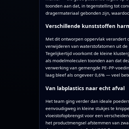
toonden aan dat, in tegenstelling tot co
dragermateriaal gebonden zijn, waardoo
Verschillende kunststoffen har
Met dit ontworpen oppervlak verandert d
verwijderen van waterstofatomen uit de 
Tegelijkertijd voorkomt de kleine kluster
als modelmoleculen toonden aan dat deze
verwerking van gemengde PE–PP-voedingen
laag bleef als ongeveer 0,6% — veel bet
Van labplastics naar echt afval
Het team ging verder dan ideale poeders
eenvoudigweg in kleine stukjes te knipp
vloeistofopbrengst voor een verscheiden
het productmengsel afstemmen van zwaard