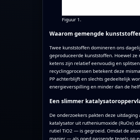
Figuur 1.
Waarom gemengde kunststoffen z
Twee kunststoffen domineren ons dagelij
geproduceerde kunststoffen. Hoewel ze me
ketens zijn relatief eenvoudig en splitse
recyclingprocessen betekent deze mismat
PP achterblijft en slechts gedeeltelijk
energieverspilling en minder dan de hel
Een slimmer katalysatoropperv
De onderzoekers pakten deze uitdaging 
katalysator uit rutheniumoxide (RuOx) d
rutiel TiO2 — is gegroeid. Omdat de atom
manier — als goed passende tegels op ee