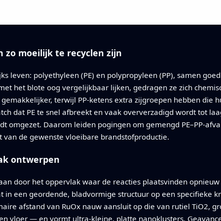
o moeilijk te recyclen zijn
ks leven: polyethyleen (PE) en polypropyleen (PP), samen goed 
t het blote oog vergelijkbaar lijken, gedragen ze zich chemisch
n gemakkelijker, terwijl PP-ketens extra zijgroepen hebben die h
ch dat PE te snel afbreekt en vaak oververzadigd wordt tot la
 wordt omgezet. Daarom leiden pogingen om gemengd PE–PP-afval
ft van de gewenste vloeibare brandstofproductie.
lak ontwerpen
aan door het oppervlak waar de reacties plaatsvinden opnieu
at in een geordende, bladvormige structuur op een specifieke k
aire afstand van RuOx nauw aansluit op die van rutiel TiO2, gr
n vloer — en vormt ultra-kleine, platte nanoklusters. Geavan