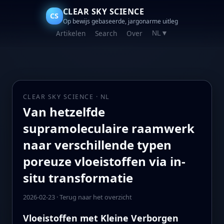
CLEAR SKY SCIENCE
CS
Op bewijs gebaseerde, jargonarme uitleg
Artikelen
Search
Over
NL
▼
CLEAR SKY SCIENCE · NL
Van hetzelfde
supramoleculaire raamwerk
naar verschillende typen
poreuze vloeistoffen via in-
situ transformatie
2026-02-23
·
Terug naar het overzicht
Vloeistoffen met Kleine Verborgen