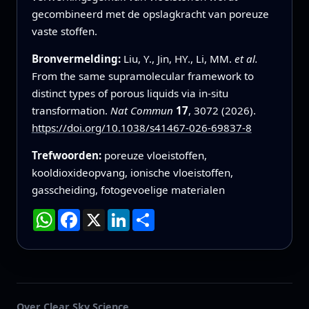
gecombineerd met de opslagkracht van poreuze
vaste stoffen.
Bronvermelding:
Liu, Y., Jin, HY., Li, MM.
et al.
From the same supramolecular framework to
distinct types of porous liquids via in-situ
transformation.
Nat Commun
17
, 3072 (2026).
https://doi.org/10.1038/s41467-026-69837-8
Trefwoorden:
poreuze vloeistoffen,
kooldioxideopvang, ionische vloeistoffen,
gasscheiding, fotogevoelige materialen
WhatsApp
Facebook
X
LinkedIn
Deel
Over Clear Sky Science