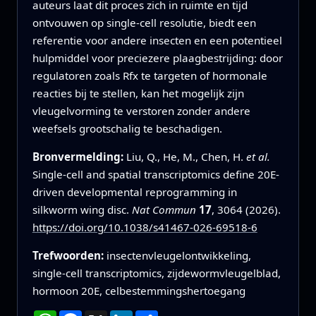
auteurs laat dit proces zich in ruimte en tijd
ontvouwen op single-cell resolutie, biedt een
referentie voor andere insecten en een potentieel
hulpmiddel voor preciezere plaagbestrijding: door
regulatoren zoals Rfx te targeten of hormonale
reacties bij te stellen, kan het mogelijk zijn
vleugelvorming te verstoren zonder andere
weefsels grootschalig te beschadigen.
Bronvermelding:
Liu, Q., He, M., Chen, H.
et al.
Single-cell and spatial transcriptomics define 20E-
driven developmental reprogramming in
silkworm wing disc.
Nat Commun
17
, 3064 (2026).
https://doi.org/10.1038/s41467-026-69518-6
Trefwoorden:
insectenvleugelontwikkeling,
single-cell transcriptomics, zijdewormvleugelblad,
hormoon 20E, celbestemmingshertoegang