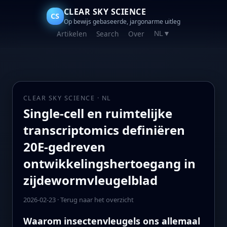
CLEAR SKY SCIENCE
CS
Op bewijs gebaseerde, jargonarme uitleg
Artikelen
Search
Over
NL
▼
CLEAR SKY SCIENCE · NL
Single-cell en ruimtelijke
transcriptomics definiëren
20E-gedreven
ontwikkelingshertoegang in
zijdewormvleugelblad
2026-02-23
·
Terug naar het overzicht
Waarom insectenvleugels ons allemaal