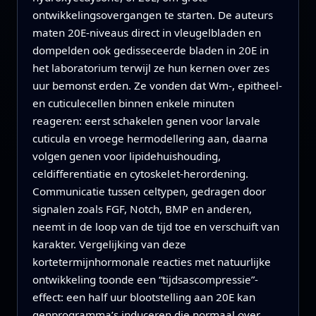
ontwikkelingsovergangen te starten. De auteurs
maten 20E-niveaus direct in vleugelbladen en
dompelden ook gedisseceerde bladen in 20E in
het laboratorium terwijl ze hun kernen over zes
uur bemonst erden. Ze vonden dat Wm-, epitheel-
en cuticulecellen binnen enkele minuten
reageren: eerst schakelen genen voor larvale
cuticula en vroege hermodellering aan, daarna
volgen genen voor lipidehuishouding,
celdifferentiatie en cytoskelet‑herordening.
Communicatie tussen celtypen, gedragen door
signalen zoals FGF, Notch, BMP en anderen,
neemt in de loop van de tijd toe en verschuift van
karakter. Vergelijking van deze
kortetermijnhormonale reacties met natuurlijke
ontwikkeling toonde een “tijdsascompressie”-
effect: een half uur blootstelling aan 20E kan
genprogramma’s induceren die normaal over