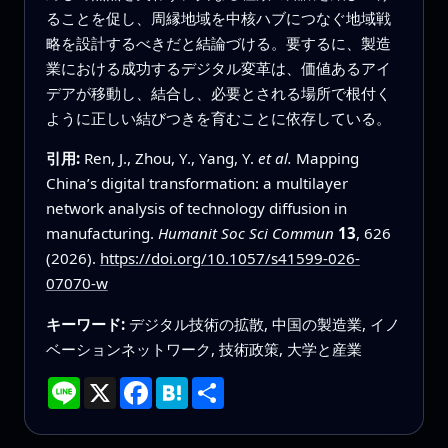
ることを促し、周縁地域を中核ハブにつなぐ地域戦
略を設計するべきだと結論づける。要するに、製造
業における成功するデジタル変革は、価値あるアイ
デアが移動し、結合し、必要とされる場所で根付く
ように正しい結びつきを育むことに依存している。
引用:
Ren, J., Zhou, Y., Yang, Y.
et al.
Mapping
China’s digital transformation: a multilayer
network analysis of technology diffusion in
manufacturing.
Humanit Soc Sci Commun
13
, 626
(2026).
https://doi.org/10.1057/s41599-026-
07070-w
キーワード:
デジタル技術の拡散, 中国の製造業, イノ
ベーションネットワーク, 技術政策, 大学と産業
Line
X
Facebook
Hatena
共
有