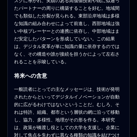
スクに導かれ、実績のある高価値技術や既に似通っ
たパートナーの周りに構築することを好む。地域間
でも類似した分裂が見られる。東部沿岸地域は多様
な知識の組み合わせによって前進し、西部地域は強
い中核プレーヤーとの連携に依存し、中部地域はま
だ安定したパターンを形成していない。この結果
は、デジタル変革が単に知識の量に依存するのでは
なく、その構造や誰が接続を担うかによって左右さ
れることを示唆している。
将来への含意
一般読者にとっての主なメッセージは、技術が発明
されたからといってデジタルイノベーションが自動
的に広がるわけではないということだ。むしろ、そ
れは特許、組織、都市という層状の網に沿って移動
し、協力、多様性、地理がその形を作る。本研究
は、政策が橋渡し役としての大学を支援し、企業に
対して焦点を失わずに異なる種類の知識を結びつけ