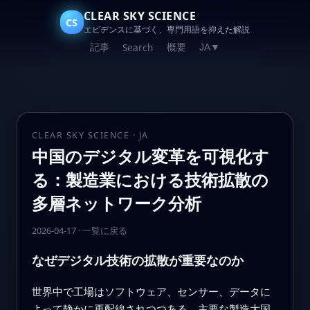
CLEAR SKY SCIENCE
CS
エビデンスに基づく、専門用語を抑えた解説
記事
概要
Search
JA
▼
CLEAR SKY SCIENCE · JA
中国のデジタル変革を可視化す
る：製造業における技術拡散の
多層ネットワーク分析
2026-04-17
·
一覧に戻る
なぜデジタル技術の拡散が重要なのか
世界中で工場はソフトウェア、センサー、データに
よって静かに再配線されつつある。主要な製造大国