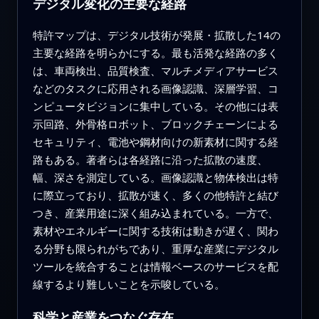
デジタル変化の主要な経路
特許マップは、デジタル技術が発展・拡散した14の
主要な経路を明らかにする。最も活発な経路の多く
は、車両検出、品質検査、マルチメディアサービス
などのタスクに応用される画像認識、深層学習、コ
ンピュータビジョンに集中している。その他には表
示回路、外骨格ロボット、ブロックチェーンによる
セキュリティ、電池や鋼材向けの新素材に関する経
路もある。著者らは各経路に沿った拡散の速度、
幅、深さを測定している。画像認識と物体検出は特
に際立っており、拡散が速く、多くの他特許と結び
つき、産業用途に深く組み込まれている。一方で、
素材やエネルギーに関する技術は動きが遅く、関わ
る分野も限られがちであり、重厚な産業にデジタル
ツールを統合することは情報ベースのサービスを配
線するより難しいことを示唆している。
科学と産業をつなぐ存在