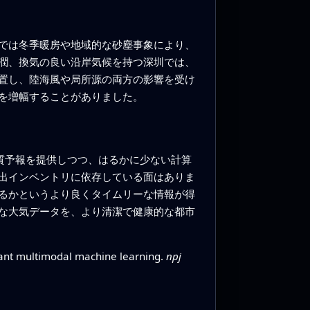
では冬季暖房や地域的な砂塵事象により、
潤、換気の良い沿岸気候を持つ深圳では、
置し、陸海風や局所源の両方の影響を受け
を増幅することがありました。
気質予報を提供しつつ、はるかに少ない計算
出インベントリに依存している面はありま
るかというより良くタイムリーな情報が得
な大気データを、より清潔で健康的な都市
tant multimodal machine learning.
npj