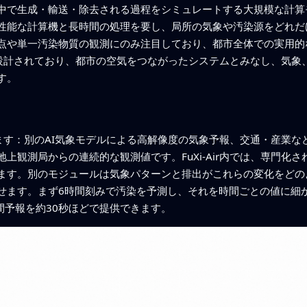
中で生成・輸送・除去される過程をシミュレートする大規模な計算
性能な計算機と長時間の処理を要し、局所の気象や汚染源をどれだ
点や単一汚染物質の観測にのみ注目しており、都市全体での実用的
るよう設計されており、都市の空気をつながったシステムとみなし、気
す。
統合します：別のAI気象モデルによる高解像度の気象予報、交通・産業
上観測局からの連続的な観測値です。FuXi‑Air内では、専門化
ます。別のモジュールは気象パターンと排出がこれらの変化をどの
ます。まず6時間刻みで汚染を予測し、それを時間ごとの値に細かくす
間予報を約30秒ほどで提供できます。