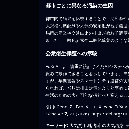
都市ごとに異なる汚染の主因
都市間で結果を比較することで、局所条件
大規模な風配列や大気の安定度が粒子濃度
局所の産業や交通由来の排出が微粒子濃度
ました。一酸化炭素や二酸化硫黄のような
公衆衛生保護への示唆
FuXi‑Airは、慎重に設計されたAI
資源で動作できることを示しています。モ
すが、早期警報やスマートシティ運営の実
られれば、当局は排出対策をより効率的に
生活のための実行可能な指針へと変えるこ
引用:
Geng, Z., Fan, X., Lu, X.
et al.
FuXi-Ai
Clean Air
2
, 21 (2026).
https://doi.org/1
キーワード:
大気質予測, 都市の大気汚染, 