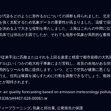
が汚染をどのように形作るかについての洞察も得られました。北京
を強く支配するため気象データの重要性が高まりました。温暖で湿
を決める上で大きな役割を果たしました。上海はこれらの中間に位
気体では排出が主因でしたが、それでも地形や気象が局所的な蓄積
システムが従来手法に匹敵またはそれを上回る速度と精度で都市規模の大
デルはいくつかの粗大粒子事象にまだ苦戦し、改良の余地がある排
用的なツールを既に提供します。いつ、どこで空気が健康に悪くな
行え、住民は曝露を減らすために行動を調整できるでしょう。複雑
とが期待されます。
r: air quality forecasting based on emission-meteorology-pollu
0.1038/s44407-026-00061-w
ディープラーニング, 気象と排出量, 公衆衛生の保護