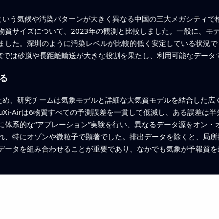
、深圳という気候や汚染パターンが大きく異なる中国の三大メガシティ
質サイズについて、2023年の観測と比較しました。一般に、モデ
ました。深圳のように汚染レベルが比較的低く安定している状況で
北京では砂嵐や長距離輸送が大きな役割を果たし、利用可能なデータ
る
価するため、研究チームは気象モデルと詳細な大気質モデルを結合した
uXi‑Airは6物質すべての予測誤差を一貫して低減し、ある誤差
に体系的な“アブレーション”実験を行い、異なるデータ源をオン・
れ、特にオゾンや微粒子で顕著でした。排出データを除くと、局所
データを組み合わせることが重要であり、なかでも気象が予報質を