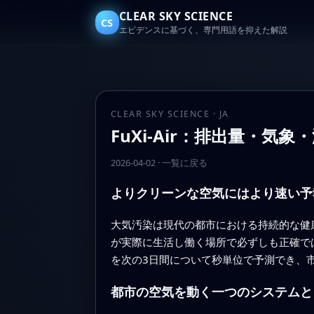
CLEAR SKY SCIENCE
CS
エビデンスに基づく、専門用語を抑えた解説
CLEAR SKY SCIENCE · JA
FuXi‑Air：排出量・
2026-04-02
·
一覧に戻る
よりクリーンな空気にはより速い予
大気汚染は現代の都市における持続的な健
が実際に生活し働く場所で必ずしも正確では
を次の3日間について秒単位で予測でき、
都市の空気を動く一つのシステムと