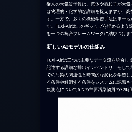
従来の大気質予報は、気体や微粒子が大気
は物理的・化学的な詳細を捉えますが、高
す。一方で、多くの機械学習手法は単一地
す。FuXi‑Airはこのギャップを埋め
を一つの統合フレームワークに結びつけま
新しいAIモデルの仕組み
FuXi‑Airは三つの主要なデータ流を
記述する詳細な排出インベントリ、そして地
での汚染の関連性と時間的な変化を学習し
る条件や解消する条件をシステムに認識させ
観測点について6つの主要汚染物質の72時