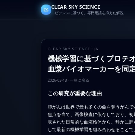
CLEAR SKY SCIENCE
CS
エビデンスに基づく、専門用語を抑えた解説
CLEAR SKY SCIENCE · JA
機械学習に基づくプロテ
血漿バイオマーカーを同
2026-03-13
·
一覧に戻る
この研究が重要な理由
肺がんは世界で最も多くの命を奪うがんで
焦点を当て、画像検査に依存しており、初
取された日常的な血液検体から、静かに肺
して最新の機械学習を組み合わせることで