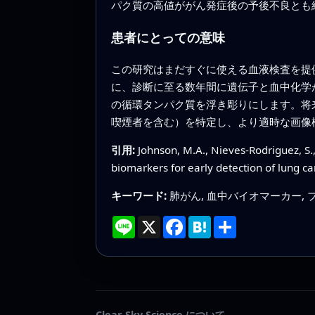
パク質の高値ががん発症後の予後不良とも
患者にとっての意味
この研究はまだすぐに使える血液検査を提
に、診断に至る数年間に遺伝子と血中化学
の循環タンパク質を浮き彫りにします。将
喫煙者を含む）を特定し、より適時な画像
引用:
Johnson, M.A., Nieves-Rodriguez, S.
biomarkers for early detection of lung ca
キーワード:
肺がん, 血中バイオマーカー, 
Line
X
Facebook
Hatena
共
有
Clear Sky Science について