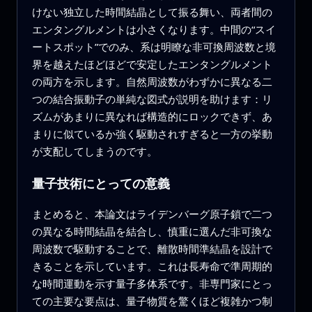
けない独立した時間結晶として振る舞い、両者間の
エンタングルメントは小さくなります。中間の“スイ
ートスポット”でのみ、系は明瞭な非可換周波数と境
界を越えたほどほどで安定したエンタングルメント
の両方を示します。自然周波数がわずかに異なる二
つの結合振動子の単純な図式が説明を助けます：リ
ズムがあまりに異なれば構造的にロックできず、あ
まりに似ているか強く駆動されすぎると一方の挙動
が支配してしまうのです。
量子技術にとっての意義
まとめると、本論文はライデンバーグ原子鎖で二つ
の異なる時間結晶を結合し、慎重に選んだ非可換な
周波数で駆動することで、離散時間準結晶を設計で
きることを示しています。これは長寿命で準周期的
な時間運動を示す量子多体系です。非専門家にとっ
ての主要な要点は、量子物質を驚くほど複雑かつ制