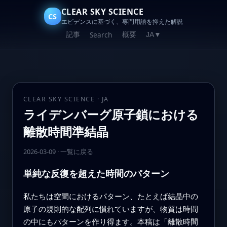
CLEAR SKY SCIENCE
CS
エビデンスに基づく、専門用語を抑えた解説
記事
概要
Search
JA
▼
CLEAR SKY SCIENCE · JA
ライデンバーグ原子鎖における
離散時間準結晶
2026-03-09
·
一覧に戻る
単純な反復を超えた時間のパターン
私たちは空間におけるパターン、たとえば結晶中の
原子の規則的な配列に慣れていますが、物質は時間
の中にもパターンを作り得ます。本稿は「離散時間