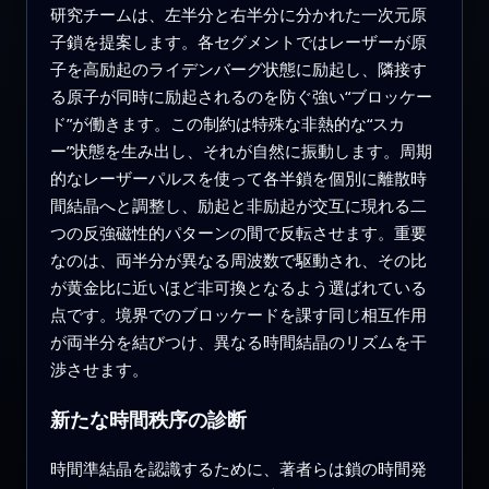
研究チームは、左半分と右半分に分かれた一次元原
子鎖を提案します。各セグメントではレーザーが原
子を高励起のライデンバーグ状態に励起し、隣接す
る原子が同時に励起されるのを防ぐ強い“ブロッケー
ド”が働きます。この制約は特殊な非熱的な“スカ
ー”状態を生み出し、それが自然に振動します。周期
的なレーザーパルスを使って各半鎖を個別に離散時
間結晶へと調整し、励起と非励起が交互に現れる二
つの反強磁性的パターンの間で反転させます。重要
なのは、両半分が異なる周波数で駆動され、その比
が黄金比に近いほど非可換となるよう選ばれている
点です。境界でのブロッケードを課す同じ相互作用
が両半分を結びつけ、異なる時間結晶のリズムを干
渉させます。
新たな時間秩序の診断
時間準結晶を認識するために、著者らは鎖の時間発