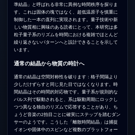
準結晶」と呼ばれる非常に異例な時間秩序を探りま
す。これは固体の塊ではなく、超低温原子を慎重に
制御した一本の直列に実現されます。量子技術や新
しい物質相に興味のある読者にとって、本研究は多
粒子量子系のリズムを時間における複雑でほとんど
繰り返さないパターンへと設計できることを示して
います。
通常の結晶から物質の時計へ
通常の結晶は空間対称性を破ります：格子間隔より
少しだけずらすと同じ見た目ではなくなります。時
間結晶はその時間的対応物です。量子系が規則的な
パルス列で駆動されると、系は駆動周期にロックし
つつ異なる独自のリズムで応答することがあり、ち
ょうど音楽の2拍目ごとに確実にステップを踏むダン
サーのようです。こうした「離散時間結晶」は捕捉
イオンや固体中のスピンなど複数のプラットフォー