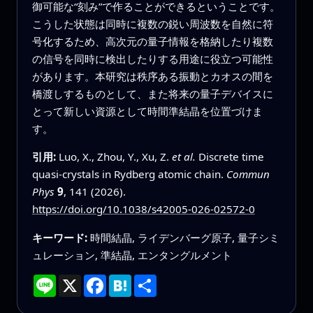
御可能な“刻み”で作ることができるということです。
こうした状態は同時に複数の鋭い周波数を自然に符
号化するため、高次元の量子情報を格納したり複数
の信号を同時に検出したりする用途に役立つ可能性
があります。本研究は秩序ある振動とカオスの間を
橋渡しするものとして、また将来の量子デバイスに
とって新しい資源として時間準結晶を位置づけま
す。
引用:
Luo, X., Zhou, Y., Xu, Z.
et al.
Discrete time
quasi-crystals in Rydberg atomic chain.
Commun
Phys
9
, 141 (2026).
https://doi.org/10.1038/s42005-026-02572-0
キーワード:
時間結晶, ライデンバーグ原子, 量子シミ
ュレーション, 準結晶, エンタングルメント
Line
X
Facebook
Hatena
共
有