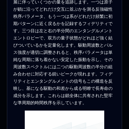
展に伴っていくつかの量を追跡します。一つは原子
が鎖に沿ってどれだけ交互に並ぶかを測る反強磁性
秩序パラメータ、もう一つは系がどれだけ頻繁に初
期パターンに近く戻るかを記録するフィデリティで
す。三つ目は左と右の半分間のエンタングルメント
エントロピーで、双方の量子状態がどれほど強く結
びついているかを定量化します。駆動周波数とパル
ス強度が適切に調整されると、秩序パラメータは単
純な周期に落ち着かない安定した振動を示し、その
周波数スペクトルには二つの駆動周波数の半分の組
み合わせに対応する鋭いピークが現れます。フィデ
リティとエンタングルメントの信号もこの構造を反
映し、基になる駆動の和差から成る明瞭で長寿命の
成分を示します。これらは鎖全体に共有された堅牢
な準周期的時間秩序を示しています。