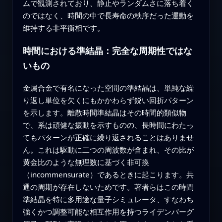
ムで観測されており、静止やランダムさに落ち着く
のではなく、時間の中で長寿命の秩序だった運動を
維持する非平衡相です。
時間における準結晶：完全な周期性ではな
いもの
金属合金で有名になった空間の準結晶は、単純な繰
り返し単位を欠くにもかかわらず鋭い回折パターン
を示します。離散時間準結晶はその時間的類似物
で、系は頑健な振動を示すものの、長時間にわたっ
てもパターンが正確に繰り返されることはありませ
ん。これは駆動に二つの周波数が含まれ、その比が
黄金比のような無理数に基づく非可換
（incommensurate）であるときに起こります。共
通の周期が存在しないためです。著者らはこの時間
準結晶を特に多用途な量子シミュレータ、すなわち
強くかつ調整可能な相互作用を持つライデンバーグ