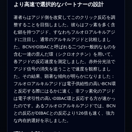
より高速で選択的なパートナーの設計
著者らはアジド側を改変してこのクリック反応を調
整することを目指しました。彼らはフッ素を多く含
む鎖を持つアジド、すなわちフルオロアルキルアジ
ドに注目し、通常のアルキルアジドと比較しまし
た。BCNやDIBACと呼ばれる二つの一般的なものを
含む一連の歪んだ環（シクロオクチン）を用いて、
各アジドの反応速度を測定しました。赤外分光法で
アジド信号の消失を追うことで速度を観察しまし
た。その結果、顕著な傾向が明らかになりました：
フルオロアルキルアジドは電子供給性の高いBCN環
と反応する際にはるかに速く、非フッ素化のアジド
は電子求引性の高いDIBAC環と反応する方が速かっ
たのです。あるフルオロアルキルアジドでは、BCN
との反応がDIBACとの反応より126倍も速く、強力
な内在的選好を示しました。