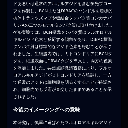
ドあるいは通常のアルキルアジドを含む蛍光プロー
ブを作製し、BCNまたはDIBACのハンドルを癌標的
抗体トラスツズマブや糖結合タンパク質コンカナバ
リンAの二つのモデルタンパク質に取り付けました。
ゲル実験では、BCN標識タンパク質はフルオロアル
キルアジド色素と反応する傾向があり、DIBAC標識
タンパク質は標準的なアジド色素を好むことが示さ
れました。生細胞内では、ミトコンドリアにBCNタ
グを、細胞表面にDIBACタグを導入し、両方の色素
を添加しました。共焦点顕微鏡観察により、フルオ
ロアルキルアジドがミトコンドリアを強調し、一方
で通常のアジドは細胞膜を明るくすることが確認さ
れ、細胞内でも反応が直交したままであることが示
されました。
今後のイメージングへの意味
本研究は、慎重に選ばれたフルオロアルキルアジド