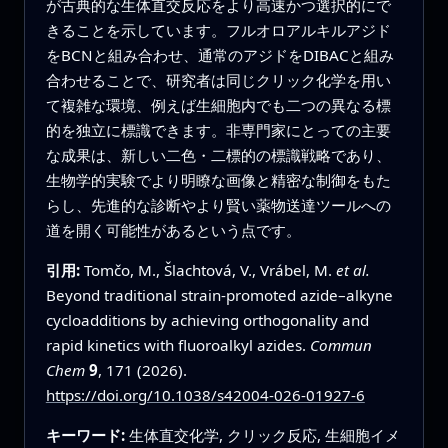
が古典的な生体直交反応をより高速かつ選択的にで
きることを示しています。フルオロアルキルアジド
をBCNと組み合わせ、通常のアジドをDIBACと組み
合わせることで、研究者は同じクリック化学を用い
て複雑な環境、例えば生細胞内でも二つの異なる標
的を独立に標識できます。非専門家にとっての主要
な成果は、新しい二色・二標的の標識戦略であり、
生物学的実験でより明瞭な画像と精密な制御をもた
らし、先進的な診断やより賢い薬物送達ツールへの
道を開く可能性があるという点です。
引用:
Tomčo, M., Šlachtová, V., Vrábel, M.
et al.
Beyond traditional strain-promoted azide–alkyne
cycloadditions by achieving orthogonality and
rapid kinetics with fluoroalkyl azides.
Commun
Chem
9
, 171 (2026).
https://doi.org/10.1038/s42004-026-01927-6
キーワード:
生体直交化学, クリック反応, 生細胞イメ