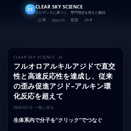
CLEAR SKY SCIENCE
CS
エビデンスに基づく、専門用語を抑えた解説
記事
概要
Search
JA
▼
CLEAR SKY SCIENCE · JA
フルオロアルキルアジドで直交
性と高速反応性を達成し、従来
の歪み促進アジド–アルキン環
化反応を超えて
2026-03-13
·
一覧に戻る
生体系内で分子を“クリック”でつなぐ