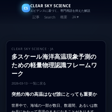
CLEAR SKY SCIENCE
CS
エビデンスに基づく、専門用語を抑えた解説
記事
概要
Search
JA
▼
CLEAR SKY SCIENCE · JA
多スケール海洋高温現象予測の
ための軽量物理認識フレームワ
ーク
2026-03-13
·
一覧に戻る
突然の海の高温はなぜ誰にとっても重要か
世界中で、海域の一部が数日、数週間、あるいは数
か月にわたって高温のままになることがあります。