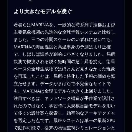
より大きなモデルを凌ぐ
著者らはMARINAを、一般的な時系列手法群および
主要気象機関の先進的な全球予報システムと比較し
ました。三つの時間スケールのいずれにおいても、
MARINAの海面温度と高温事象の予測はより正確
で、しばしば誤差が劇的に小さくなりました。局所
観測で観測される鋭く短時間の急上昇を捉え、衛星
ベースの全球生成物ではほとんど見えなかった現象
を再現したことは、局所に特化した予報の価値を際
立たせます。データがまばらで不完全なサイトで
も、MARINAは全球モデルを大きく上回りました。
注目すべきは、ネットワーク構造が手作業で設計さ
れたのではなく、学習時に大規模言語モデルを用い
て多くの設計案を探索し、効率的なアーキテクチャ
を選定した点です。最終システムは単一の最新GPU
で動作可能で、従来の物理重視シミュレーションと