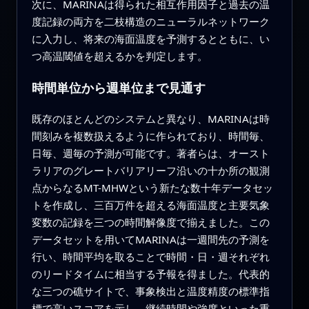
次に、MARINAは得られた相互作用因子と過去の温
度記録の両方を二枝構造のニューラルネットワーク
に入力し、将来の海面温度を予測するとともに、い
つ高温閾値を超えるかを判定します。
時間単位から週単位まで見通す
既存のほとんどのシステムと異なり、MARINAは時
間刻みを複数扱えるように作られており、時間毎、
日毎、週毎の予測が可能です。著者らは、オースト
ラリアのグレートバリアリーフ沿いの十か所の観測
点からなるMT-MHWという新たな数十年データセッ
トを作成し、三百万件を超える海面温度と主要気象
変数の記録を三つの時間解像度で揃えました。この
データセットを用いてMARINAは一週間先の予測を
行い、時間平均を取ることで時間・日・週それぞれ
のリードタイムに相当する予報を得ました。代表的
な三つの礁サイトで、事象検出と温度精度の標準指
標で高いスコアを示し、継続時間や強度といった重