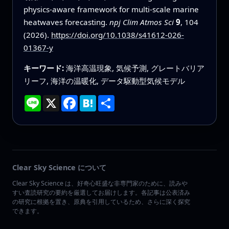
physics-aware framework for multi-scale marine
heatwaves forecasting.
npj Clim Atmos Sci
9
, 104
(2026).
https://doi.org/10.1038/s41612-026-
01367-y
キーワード:
海洋高温現象, 気候予測, グレートバリア
リーフ, 海洋の温暖化, データ駆動型気候モデル
Line
X
Facebook
Hatena
共
有
Clear Sky Science について
Clear Sky Science は、好奇心旺盛な非専門家のために、読みや
すい査読研究の要約を厳選してお届けします。各記事は公表済み
の研究に根拠を置き、原典を引用しているため、さらに深く探究
できます。