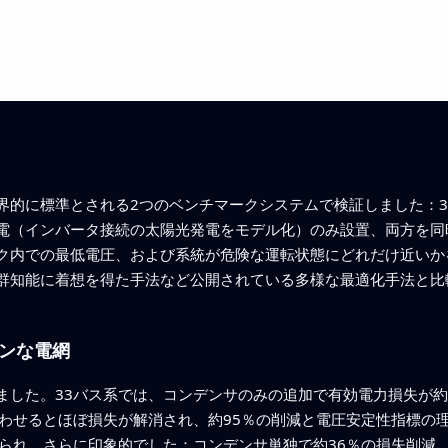
界的に標準とされる2つのベンチマークシステムで検証しました：3
電（インバータ接続の太陽光発電をモデル化）のみ設置、両方を同
ク内での最低電圧、および系統が危険な運転状態にどれだけ近いか
群知能に着想を得た手法など公開されている多様な最適化手法と比
ンな電網
ました。33バス系では、コンデンサのみの追加で有効電力損失が約
合わせるとほぼ損失が解消され、約95％の削減と電圧安定性指標の
られ、さらに印象的でした：コンデンサ単独で約36％の損失削減、