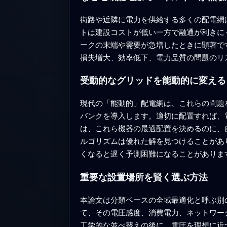
街路や近隣に電力を供給する多くの配電網
トは建設コストが低い一方で融通が利きに
ークの末端や需要が急増したときに顕著で
損失増大、効率低下、電力品質の問題のリ
受動的なグリッドを能動的に変える
現代の「能動的」配電網は、これらの問題
バンクを導入します。適切に配置すれば、
は、これら機器の最適配置を決めるのに、
ルゴリズムは優れた解を見つけることがあ
くなると遅く予測困難になることがありま
重要な設置場所を賢く選ぶ方法
本論文は分類ベースの全域最適化と呼ぶ別
て、その電圧感度、消費電力、ネットワー
工学的な並べ替えの後に、電圧を理想に近