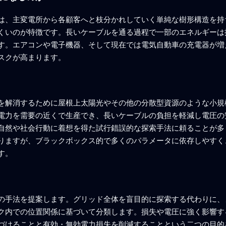
は、主変電所から各顧客へと枝分かれしていく単純な樹形構造を持
くいのが特徴です。長いケーブルを通る過程で一部のエネルギーは
す。エアコンや電子機器、そして現在では電気自動車の充電器が増
スクが高まります。
を解消するために屋根上太陽光やその他の分散型資源のような小規
電力を需要の近くで生産でき、長いケーブルの負担を軽減し電圧の
自然や社会行動に着想を得た試行錯誤的な探索手法に頼ることが多
りますが、ブラックボックス的で多くのパラメータに依存しやすく
す。
の手法を提案します。グリッド全体を盲目的に探索する代わりに、
ク内での位置関係に基づいて分類します。損失や電圧に強く影響す
づけることと有効・無効電力損失を削減することという二つの目的