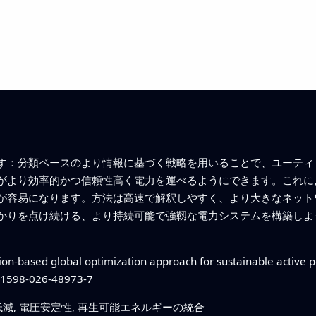
す：分類ベースのより情報に基づく戦略を用いることで、ユーティ
がより効率的かつ信頼性高く電力を運べるようにできます。これに
が容易になります。方法は高速で解釈しやすく、より大きなネット
かりを点け続ける、より持続可能で強靱な電力システムを構築しよ
ation-based global optimization approach for sustainable active 
s41598-026-48973-7
低減, 電圧安定性, 再生可能エネルギーの統合