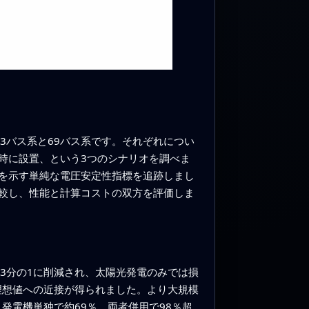
3バス系と69バス系です。それぞれについ
時に設置、という3つのシナリオを調べま
を示す単純な電圧安定性指標を追跡しまし
較し、性能と計算コストの双方を評価しま
3分の1に削減され、太陽光発電のみでは損
理想値への近接が得られました。より大規模
発電機単独で約69％、両者併用で98％超