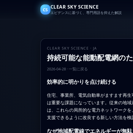
CLEAR SKY SCIENCE
CS
エビデンスに基づく、専門用語を抑えた解説
CLEAR SKY SCIENCE · JA
持続可能な能動配電網の
2026-04-28
·
一覧に戻る
効率的に明かりを点け続ける
住宅、事業所、電気自動車がますます再生
は重要な課題になっています。従来の地域
は、これらの局所的な電力ネットワークを
支援できるように改良する新しい方法を検
なぜ地域配電線でエネルギーが無駄