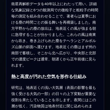
衛星再解析データを40年以上にわたって用い、詳細
な気象記録と6つの観測局での微粒子と粗粒子の時間
毎の測定を組み合わせることで、著者らは夏季にお
ける塵の時間ごとの振る舞いを再構築しました。南
方平野からの塵の放出は、地表近くの風が強まる朝
に急増することが分かりました。これらの風は南東
から吹き、巻き上げられた塵をテヘランとアルボル
ズ山脈の斜面へ運びます。地表近くの塵はまず州の
南部で蓄積し、そこから北へ広がり、中央部と北部
での濃度ピークは通常、朝遅くから正午前後に見ら
れます。
熱と高度が汚れた空気を形作る仕組み
研究は、地表近くの浅い大気層（表面の影響を最も
強く受ける大気の一部）の日々の上下変動が重要な
役割を果たしていることを示します。夜間にはこの
層が低く、汚染物質は地表付近に閉じ込められま