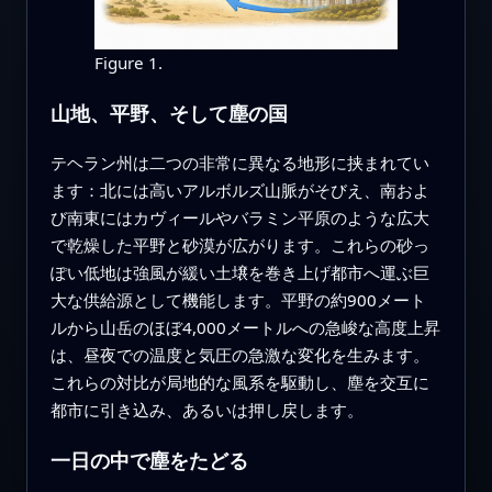
Figure 1.
山地、平野、そして塵の国
テヘラン州は二つの非常に異なる地形に挟まれてい
ます：北には高いアルボルズ山脈がそびえ、南およ
び南東にはカヴィールやバラミン平原のような広大
で乾燥した平野と砂漠が広がります。これらの砂っ
ぽい低地は強風が緩い土壌を巻き上げ都市へ運ぶ巨
大な供給源として機能します。平野の約900メート
ルから山岳のほぼ4,000メートルへの急峻な高度上昇
は、昼夜での温度と気圧の急激な変化を生みます。
これらの対比が局地的な風系を駆動し、塵を交互に
都市に引き込み、あるいは押し戻します。
一日の中で塵をたどる