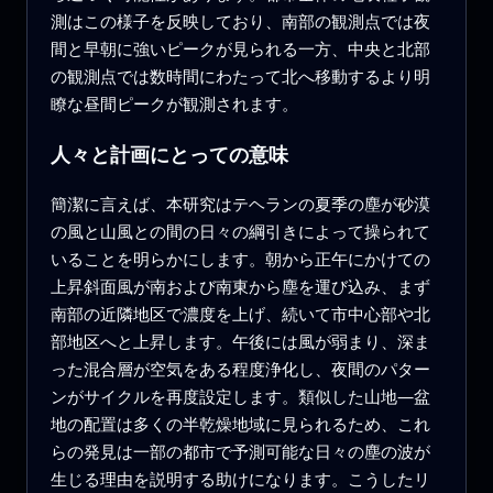
測はこの様子を反映しており、南部の観測点では夜
間と早朝に強いピークが見られる一方、中央と北部
の観測点では数時間にわたって北へ移動するより明
瞭な昼間ピークが観測されます。
人々と計画にとっての意味
簡潔に言えば、本研究はテヘランの夏季の塵が砂漠
の風と山風との間の日々の綱引きによって操られて
いることを明らかにします。朝から正午にかけての
上昇斜面風が南および南東から塵を運び込み、まず
南部の近隣地区で濃度を上げ、続いて市中心部や北
部地区へと上昇します。午後には風が弱まり、深ま
った混合層が空気をある程度浄化し、夜間のパター
ンがサイクルを再度設定します。類似した山地—盆
地の配置は多くの半乾燥地域に見られるため、これ
らの発見は一部の都市で予測可能な日々の塵の波が
生じる理由を説明する助けになります。こうしたリ