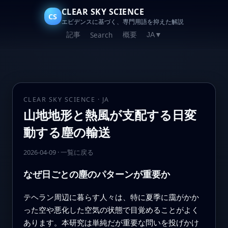
CLEAR SKY SCIENCE
CS
エビデンスに基づく、専門用語を抑えた解説
記事
概要
Search
JA
▼
CLEAR SKY SCIENCE · JA
山地地形と熱風が支配する日変
動する塵の輸送
2026-04-09
·
一覧に戻る
なぜ日ごとの塵のパターンが重要か
テヘラン周辺に暮らす人々は、特に夏季に靄がかか
った空や悪化した空気の状態で目覚めることがよく
あります。本研究は単純だが重要な問いを投げかけ