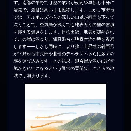
す。南部の平野では塵の放出が夜間や早朝も十分に
活発で、濃度は高いまま推移します。しかし市街地
では、アルボルズからの涼しい山風が斜面を下って
吹くことで、空気層が浅くても地表近くの塵の蓄積
を抑える働きをします。日の出後、地表が加熱され
てこの層は深まり、鉛直混合が地表付近の塵を希釈
します――しかし同時に、より強い上昇性の斜面風
が平野から中央部や北部のテヘランへさらに多くの
塵を運び込みます。その結果、混合層が深いほど空
気がきれいになるという通常の関係は、これらの地
域では弱まります。