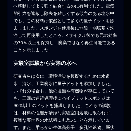
へ移動してより強く結合するのに有利でした。電気
的引力を遮蔽し除去を難しくする傾向のある塩水中
でも、この材料は依然として多くの量子ドットを除
去しました。スポンジを使用後に弱酸・弱塩基で洗
浄して再使用したところ、4サイクル後でも元の効率
の70％以上を保持し、廃棄ではなく再生可能である
ことを示しました。
実験室試験から実際の水へ
研究者らは次に、環境汚染を模擬するために水道
水、海水、工業廃水に量子ドットを添加しました。
いずれの場合も、他の塩類や有機物が存在していて
も、三回の連続処理後にハイブリッドスポンジは
90％以上のドットを捕獲しました。これらの試験
は、材料の性能が清浄な実験室用溶液に限られず、
複雑な実世界の水試料にも及ぶことを示していま
す。また、柔らかい生体高分子、多孔性鉱物、層状