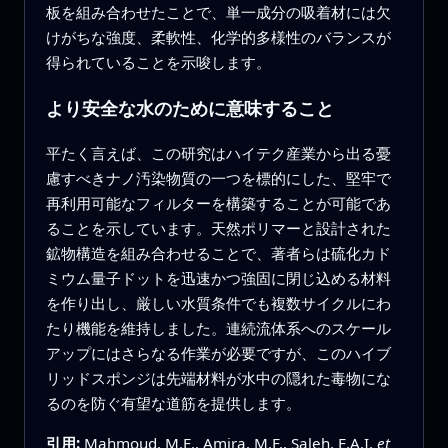
板を組み合わせたことで、単一成分の吸着材には欠
けがちな強度、柔軟性、化学的多様性のバランスが
得られていることを示唆します。
より安全な水のために意味すること
平たく言えば、この研究はハイテク産業から出る憂
慮すべきナノ汚染物質の一つを標的にした、堅牢で
再利用可能なフィルターを構築することが可能であ
ることを示しています。天然ポリマーと設計された
鉱物構造を組み合わせることで、著者らは硫化カド
ミウム量子ドットを迅速かつ強固に閉じ込める材料
を作り出し、厳しい水質条件でも複数サイクルにわ
たり機能を維持しました。連続流体系へのスケール
アップにはさらなる作業が必要ですが、このハイブ
リッドスポンジは先端材料が水中の隠れた毒物にな
るのを防ぐ有望な道筋を提供します。
引用:
Mahmoud, M.E., Amira, M.F., Saleh, E.A.I.
et