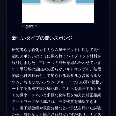
Figure 1.
新しいタイプの賢いスポンジ
研究者らは硫化カドミウム量子ドットに対して高性
能なスポンジのように振る舞うハイブリッド材料を
設計しました。主に三つの成分を組み合わせていま
す：甲殻類の殻由来の柔らかいキトサンゲル、階層
的多孔質方解石として知られる高多孔な炭酸カルシ
ウム、およびカルシウム–アルミニウムの薄い鉱物シ
ートである層状複水酸化物。これらを混合すると多
くの微小トンネルと多様な化学基を備えた相互接続
ネットワークが形成され、汚染物質を捕捉できま
す。電子顕微鏡や表面分析などの手法を用いた試験
から、成分がよく統合され熱安定性があり、ナノス