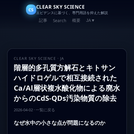
CLEAR SKY SCIENCE
CS
エビデンスに基づく、専門用語を抑えた解説
記事
概要
Search
JA
▼
CLEAR SKY SCIENCE · JA
階層的多孔質方解石とキトサン
ハイドロゲルで相互接続された
Ca/Al層状複水酸化物による廃水
からのCdS‑QDs汚染物質の除去
2026-04-02
·
一覧に戻る
なぜ水中の小さな点が問題になるのか