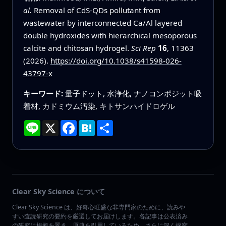
al.
Removal of CdS-QDs pollutant from
wastewater by interconnected Ca/Al layered
double hydroxides with hierarchical mesoporous
calcite and chitosan hydrogel.
Sci Rep
16
, 11363
(2026).
https://doi.org/10.1038/s41598-026-
43797-x
キーワード:
量子ドット, 水浄化, ナノコンポジット吸
着材, カドミウム汚染, キトサンハイドロゲル
Line
X
Facebook
Hatena
共
有
Clear Sky Science について
Clear Sky Science は、好奇心旺盛な非専門家のために、読みや
すい査読研究の要約を厳選してお届けします。各記事は公表済み
の研究に根拠を置き、原典を引用しているため、さらに深く探究