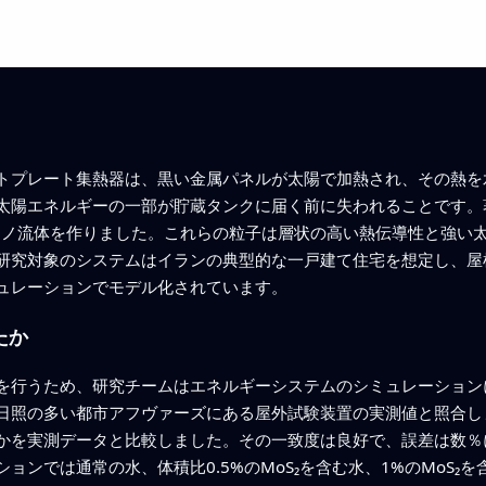
トプレート集熱器は、黒い金属パネルが太陽で加熱され、その熱を
太陽エネルギーの一部が貯蔵タンクに届く前に失われることです。
るナノ流体を作りました。これらの粒子は層状の高い熱伝導性と強い
研究対象のシステムはイランの典型的な一戸建て住宅を想定し、屋
ュレーションでモデル化されています。
たか
行うため、研究チームはエネルギーシステムのシミュレーションに
日照の多い都市アフヴァーズにある屋外試験装置の実測値と照合し
かを実測データと比較しました。その一致度は良好で、誤差は数％
ョンでは通常の水、体積比0.5%のMoS₂を含む水、1%のMoS₂