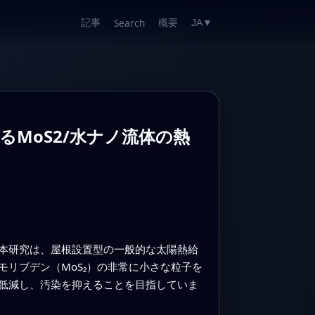
記事
概要
Search
JA
▼
MoS2/水ナノ流体の熱
本研究は、屋根設置型の一般的な太陽熱給
リブデン（MoS₂）の非常に小さな粒子を
低減し、汚染を抑えることを目指していま