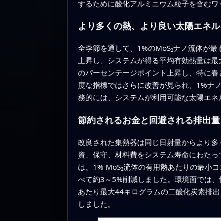
するために酸化アルミニウム粒子を含むワ
より多くの熱、より良い太陽エネル
全季節を通して、1%のMoS₂ナノ流体が
上昇し、システムが得る平均有効熱量は最
のパーセンテージポイント上昇し、特に春
度な指標ではさらに改善が見られ、1%ナ
務的には、システムが利用可能な太陽エネ
節約されるお金と回避される排出量
改良された集熱器は同じ日射量からより多
資、保守、材料費をシステム寿命にわたって平準
は、1% MoS₂流体の有用熱あたりの最
べて約3～5%削減しました。環境面では
あたり最大44キログラムの二酸化炭素排
しました。