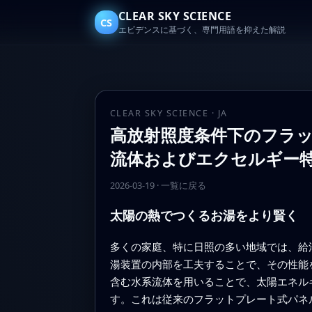
CLEAR SKY SCIENCE
CS
エビデンスに基づく、専門用語を抑えた解説
CLEAR SKY SCIENCE · JA
高放射照度条件下のフラッ
流体およびエクセルギー
2026-03-19
·
一覧に戻る
太陽の熱でつくるお湯をより賢く
多くの家庭、特に日照の多い地域では、給
湯装置の内部を工夫することで、その性能
含む水系流体を用いることで、太陽エネル
す。これは従来のフラットプレート式パネ