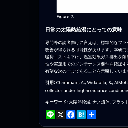
Figure 2.
日常の太陽熱給湯にとっての意味
専門外の読者向けに言えば、標準的なフラ
改善が得られる可能性があります。本研究
暖房コストを下げ、温室効果ガス排出を削
性や実運用でのメンテナンス要件を確認す
有望な次の一歩であることを示唆していま
引用:
Chammam, A., Widatalla, S., AlMo
collector under high‑irradiance condition
キーワード:
太陽熱給湯, ナノ流体, フラッ
Line
X
Facebook
Hatena
共
有