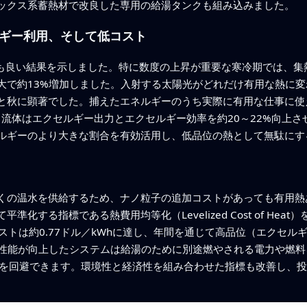
ックス系蓄熱材で改良した専用の給湯タンクも組み込みました。
ギー利用、そして低コスト
最も良い結果を示しました。特に数度の上昇が重要な寒冷期では、集
大で約13%増加しました。入射する太陽光がどれだけ有用な熱に
と秋に顕著でした。捕えたエネルギーのうち実際に有用な仕事に使え
ノ流体はエクセルギー出力とエクセルギー効率を約20～22%向上
ルギーのより大きな割合を有効活用し、低品位の熱として無駄にす
くの温水を供給するため、ナノ粒子の追加コストがあっても有用熱
化する指標である熱費用均等化（Levelized Cost of He
小コストは約0.77ドル／kWhに達し、年間を通じて高品位（エクセ
、性能が向上したシステムは給湯のために別途燃やされる電力や燃
出を回避できます。環境性と経済性を組み合わせた指標も改善し、投