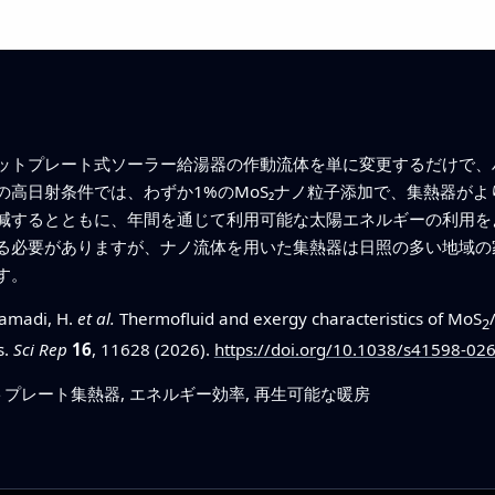
ットプレート式ソーラー給湯器の作動流体を単に変更するだけで、
の高日射条件では、わずか1%のMoS₂ナノ粒子添加で、集熱器が
減するとともに、年間を通じて利用可能な太陽エネルギーの利用を
る必要がありますが、ナノ流体を用いた集熱器は日照の多い地域の
す。
hamadi, H.
et al.
Thermofluid and exergy characteristics of MoS
2
s.
Sci Rep
16
, 11628 (2026).
https://doi.org/10.1038/s41598-02
トプレート集熱器, エネルギー効率, 再生可能な暖房