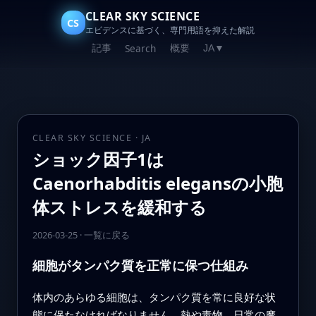
CLEAR SKY SCIENCE
CS
エビデンスに基づく、専門用語を抑えた解説
記事
概要
Search
JA
▼
CLEAR SKY SCIENCE · JA
ショック因子1は
Caenorhabditis elegansの小胞
体ストレスを緩和する
2026-03-25
·
一覧に戻る
細胞がタンパク質を正常に保つ仕組み
体内のあらゆる細胞は、タンパク質を常に良好な状
態に保たなければなりません。熱や毒物、日常の摩