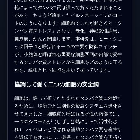
耗によってタンパク質は誤って折りたたまれること
があり、ちょうど絡まったイルミネーションのコー
ドのようになります。細胞内でこれが起きると「タ
ンパク質ストレス」となり、老化、神経変性疾患、
糖尿病、がんと関連します。本研究は、ヒートショ
ック因子‑1と呼ばれる一つの主要な防御スイッチ
が、小胞体と呼ばれる重要な細胞区画の内部で発生
するタンパク質ストレスから細胞をどのように守る
かを、線虫とヒト細胞を用いて探っています。
協調して働く二つの細胞の安全網
細胞は、誤って折りたたまれたタンパク質に対処す
るために、場所ごとに別個の緊急システムを進化さ
せてきました。細胞質と呼ばれる水性の内部では、
一つのシステムが（しばしば熱によって活性化さ
れ）シャペロンと呼ばれる補助タンパク質を産生す
る遺伝子をオンにし、損傷したタンパク質を再折り