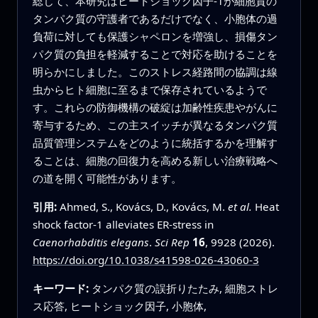
総じて、本研究はヒートショック因子‑1が細胞質の
タンパク質の守護者であるだけでなく、小胞体の過
負荷に対しても保護シャペロンを増強し、損傷タン
パク質の負担を軽減することで対応を助けることを
明らかにしました。このストレス経路間の協調は線
虫からヒト細胞に至るまで保存されているようで
す。これらの防御機構の破綻は加齢性疾患やがんに
寄与するため、この主スイッチが異なるタンパク質
品質管理システムをどのように統括するかを理解す
ることは、細胞の回復力を高める新しい治療戦略へ
の道を開く可能性があります。
引用:
Ahmed, S., Kovács, D., Kovács, M.
et al.
Heat
shock factor-1 alleviates ER-stress in
Caenorhabditis elegans
.
Sci Rep
16
, 9928 (2026).
https://doi.org/10.1038/s41598-026-43060-3
キーワード:
タンパク質の誤折りたたみ, 細胞ストレ
ス応答, ヒートショック因子, 小胞体,