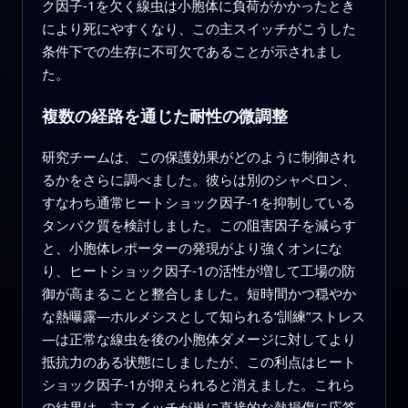
ク因子‑1を欠く線虫は小胞体に負荷がかかったとき
により死にやすくなり、この主スイッチがこうした
条件下での生存に不可欠であることが示されまし
た。
複数の経路を通じた耐性の微調整
研究チームは、この保護効果がどのように制御され
るかをさらに調べました。彼らは別のシャペロン、
すなわち通常ヒートショック因子‑1を抑制している
タンパク質を検討しました。この阻害因子を減らす
と、小胞体レポーターの発現がより強くオンにな
り、ヒートショック因子‑1の活性が増して工場の防
御が高まることと整合しました。短時間かつ穏やか
な熱曝露—ホルメシスとして知られる“訓練”ストレス
—は正常な線虫を後の小胞体ダメージに対してより
抵抗力のある状態にしましたが、この利点はヒート
ショック因子‑1が抑えられると消えました。これら
の結果は、主スイッチが単に直接的な熱損傷に応答