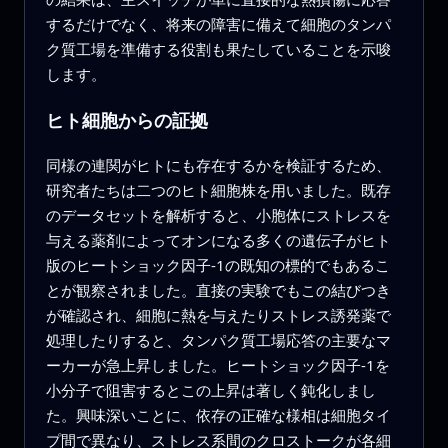
するだけでなく、将来の障害に備えて細胞のタンパ
ク質工場を準備する役割も果たしていることを示唆
します。
ヒト細胞からの証拠
同様の連関がヒトにも存在するかを検証するため、
研究者たちは二つのヒト細胞株を用いました。既存
のデータセットを解析すると、小胞体にストレスを
与える薬剤によってオンになる多くの遺伝子がヒト
版のヒートショック因子‑1の既知の標的でもあるこ
とが観察されました。直接の実験でもこの結びつき
が確認され、細胞に熱を与えたりストレス誘発薬で
処理したりすると、タンパク質工場応答の主要なマ
ーカーが急上昇しました。ヒートショック因子‑1を
小分子で阻害するとこの上昇は著しく鈍化しまし
た。興味深いことに、依存の正確な様相は細胞タイ
プ間で異なり、ストレス系間のクロストークが各細