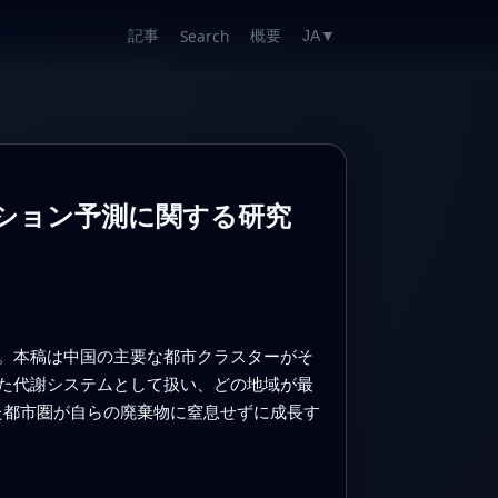
記事
概要
Search
JA
▼
ション予測に関する研究
。本稿は中国の主要な都市クラスターがそ
した代謝システムとして扱い、どの地域が最
た都市圏が自らの廃棄物に窒息せずに成長す