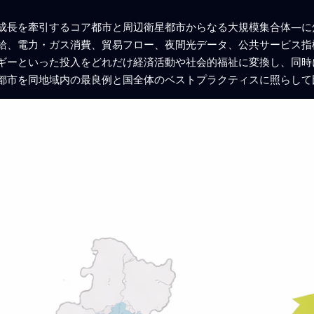
成長を牽引するコア都市と周辺衛星都市からなる大規模集合体—に
給、電力・ガス消費、貿易フロー、夜間光データ、公共サービス指
ギーといった投入をどれだけ経済活動や社会的福祉に変換し、同時
都市を同地域内の最良例と国全体のベストプラクティスに照らして