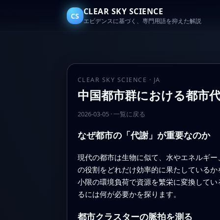
CLEAR SKY SCIENCE
CS
エビデンスに基づく、専門用語を抑えた解説
CLEAR SKY SCIENCE · JA
中国都市群における都市
2026-03-05
·
一覧に戻る
なぜ都市の「代謝」が重要なのか
現代の都市は生物に似て、水やエネルギー
の役割をどれだけ効率的に果たしているか
小限の環境負荷で資源を繁栄に変換してい
るには何が必要かを探ります。
都市クラスターの脈拍を測る