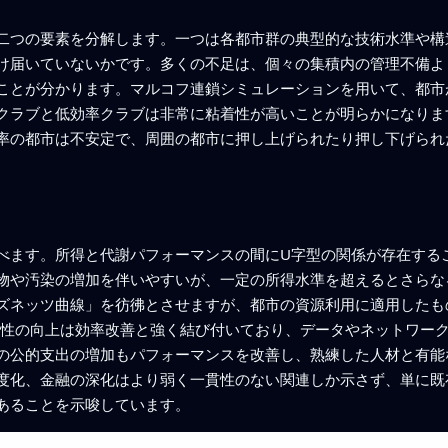
二つの要素を分解します。一つは各都市群の典型的な技術水準や構
け届いていないかです。多くの不足は、個々の集積内の管理不備よ
ことが分かります。マルコフ連鎖シミュレーションを用いて、都市
クラブと低効率クラブは非常に粘着性が高いことが明らかになりま
率の都市は不安定で、周囲の都市に押し上げられたり押し下げられ
べます。所得と代謝パフォーマンスの間にU字型の関係が存在する
物や汚染の増加を伴いやすいが、一定の所得水準を超えるとさらな
ズネッツ曲線」を彷彿とさせますが、都市の資源利用に適用したも
続性の向上は効率改善と強く結び付いており、データやネットワー
の公的支出の増加もパフォーマンスを改善し、熟練した人材と有能
度化、金融の深化はより弱く一貫性のない関連しか示さず、単に既
あることを示唆しています。