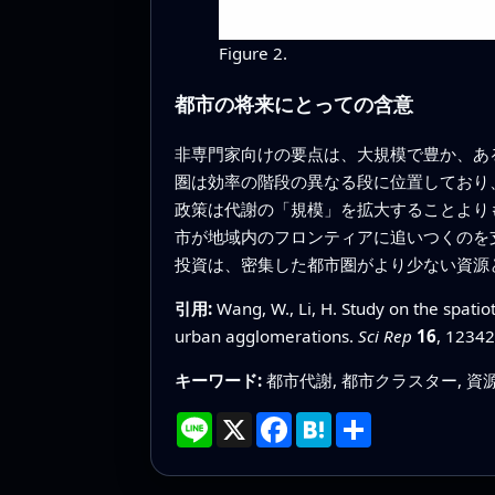
Figure 2.
都市の将来にとっての含意
非専門家向けの要点は、大規模で豊か、あ
圏は効率の階段の異なる段に位置しており
政策は代謝の「規模」を拡大することより
市が地域内のフロンティアに追いつくのを
投資は、密集した都市圏がより少ない資源
引用:
Wang, W., Li, H. Study on the spatio
urban agglomerations.
Sci Rep
16
, 12342
キーワード:
都市代謝, 都市クラスター, 資
Line
X
Facebook
Hatena
共
有