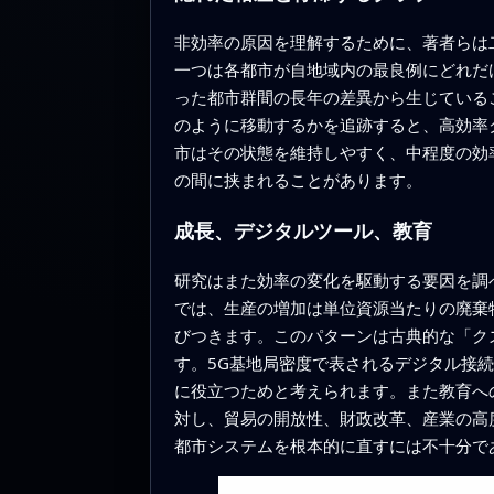
非効率の原因を理解するために、著者らは
一つは各都市が自地域内の最良例にどれだ
った都市群間の長年の差異から生じている
のように移動するかを追跡すると、高効率
市はその状態を維持しやすく、中程度の効
の間に挟まれることがあります。
成長、デジタルツール、教育
研究はまた効率の変化を駆動する要因を調
では、生産の増加は単位資源当たりの廃棄
びつきます。このパターンは古典的な「ク
す。5G基地局密度で表されるデジタル接
に役立つためと考えられます。また教育へ
対し、貿易の開放性、財政改革、産業の高
都市システムを根本的に直すには不十分で