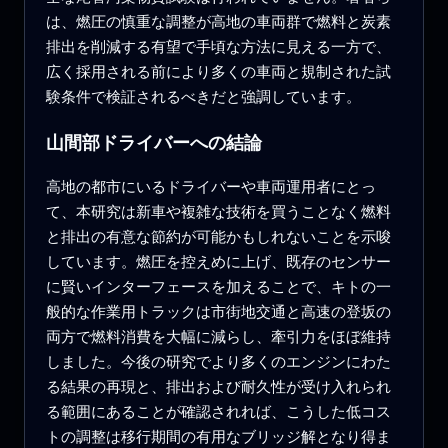
は、燃圧の慎重な調整が高地の車両群で燃料と炭素
排出を削減する有望で手頃な方法に見える一方で、
広く採用される前により多くの車両と規制された試
験条件で検証されるべきだと強調しています。
山間部ドライバーへの結論
高地の都市にいるドライバーや車両運用者にとっ
て、本研究は新車や複雑な技術を買うことなく燃料
と排出の有意な節約が可能かもしれないことを示唆
しています。燃圧を控えめに上げ、既存のセンサー
に賢いインターフェースを加えることで、キトの一
般的な作業用トラックは市街地交通と高速の登坂の
両方で燃料消費を大幅に減らし、牽引力をほぼ維持
しました。今後の研究でより多くのエンジンにわた
る結果の再現と、排出および耐久性が受け入れられ
る範囲にあることが確認されれば、こうした低コス
トの調整は移行期間の有用なブリッジ解となり得ま