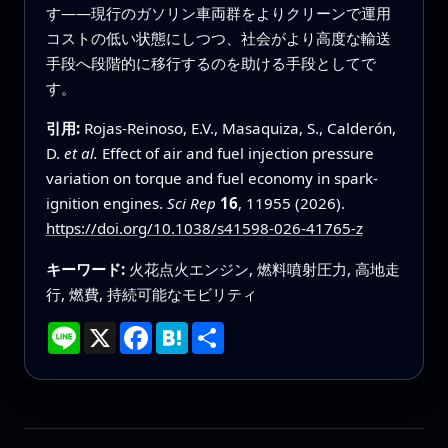
す――現行のガソリン車両群をよりクリーンで運用
コストの低い状態にしつつ、社会がより高度な輸送
手段へ段階的に移行するのを助ける手段としてで
す。
引用:
Rojas-Reinoso, E.V., Masaquiza, S., Calderón,
D.
et al.
Effect of air and fuel injection pressure
variation on torque and fuel economy in spark-
ignition engines.
Sci Rep
16
, 11955 (2026).
https://doi.org/10.1038/s41598-026-41765-z
キーワード:
火花点火エンジン, 燃料噴射圧力, 高地走
行, 燃費, 持続可能なモビリティ
Line
X
Facebook
Hatena
共
有