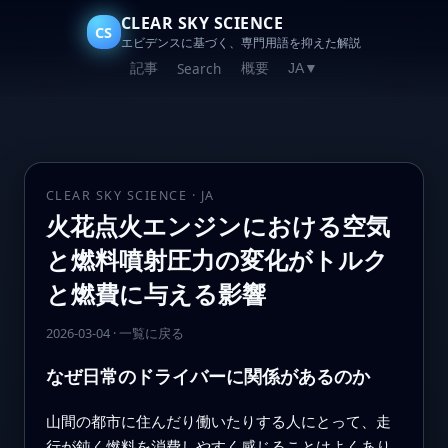
CLEAR SKY SCIENCE
CS
エビデンスに基づく、専門用語を抑えた解説
記事
概要
Search
JA
▼
CLEAR SKY SCIENCE · JA
火花点火エンジンにおける空気
と燃料噴射圧力の変化がトルク
と燃費に与える影響
2026-03-04
·
一覧に戻る
なぜ日常のドライバーに関係があるのか
山間の都市に住んだり働いたりする人にとって、走
行が鈍く燃料を消費しやすく感じることはよくあり