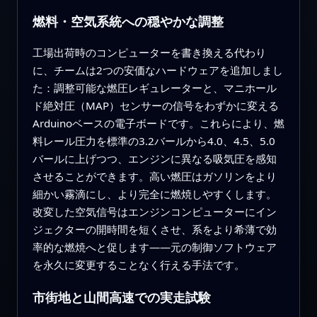
燃料・空気系統への穏やかな調整
工場出荷時のコンピューターを書き換える代わり
に、チームは2つの安価なハードウェアを追加しまし
た：調整可能な燃圧レギュレーターと、マニホール
ド絶対圧（MAP）センサーの信号をわずかに変える
Arduinoベースの電子ボードです。これらにより、燃
料レール圧力を標準の3.2バールから4.0、4.5、5.0
バールに上げつつ、エンジンに異なる吸気圧を感知
させることができます。高い燃圧はガソリンをより
細かい霧滴にし、より完全に燃焼しやすくします。
改変した空気信号はエンジンコンピューターにイン
ジェクターの開時間を短くさせ、系をより希薄で効
率的な燃焼へと促します――元の制御ソフトウェア
を永久に変更することなく行える手法です。
市街地と山間高速での実走試験