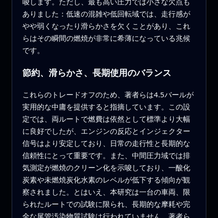
唆します。ただし、最も高い圧力では小さな欠点も
ありました：低速の混雑や低回転域では、走行感が
やや弱くなったり滑らかさを欠くことがあり、これ
らはその瞬間の燃焼が非常に希薄になっている兆候
です。
節約、滑らかさ、長期使用のバランス
これらのトレードオフのため、著者らは4.5バールが
実用的な中庸を提供すると指摘しています。この設
定では、両ルートで燃費は依然として標準より大幅
に良好でしたが、エンジンの反応とインジェクター
信号はより安定しており、日常の走行性と長期的な
信頼性にとって重要です。また、中間圧力域では排
気測定が燃焼のクリーン化を示唆しており、一酸化
炭素や未燃焼炭化水素のレベルが低下する傾向が観
察されました。とはいえ、本研究は一台の車両、限
られたルートでの試験に限られ、長期的な摩耗や完
全な尾管汚染物質試験は行われていません。著者ら