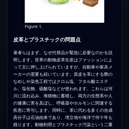
Figure 1.
皮革とプラスチックの問題点
著者らはまず、なぜ代替品が緊急に必要なのかを説
明します。世界の動物皮革生産はファッションによ
って主に押し上げられていますが、自動車や家具メ
ーカーの需要も続いています。原皮を革にする際の
なめしや染色工程ではクロム塩、フタル酸エステ
ル、塩化物、硫酸塩などが使われます。これらは河
川に流れ込み、堆積物に蓄積し、両方の生態系や人
の健康に害を及ぼし、呼吸器やホルモンに関連する
疾患に寄与します。同時に、革に代わる多くの合成
高分子は石油由来であり、埋立地や海洋で何十年も
残ります。動物利用とプラスチック汚染という二重