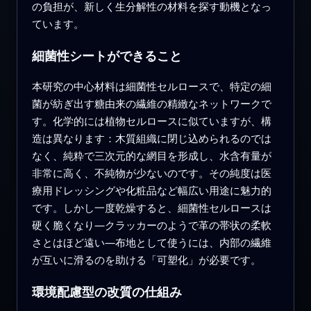
の負担が、新しく生分解性の材料を探す動機となっ
ています。
細菌性シートができること
本研究の中心材料は細菌性セルロースで、特定の細
菌が紡ぎ出す糖由来の繊維の精緻なネットワークで
す。化学的には植物セルロースに似ていますが、構
造は異なります：木質組織に閉じ込められるのでは
なく、純粋で三次元的な網目を形成し、水含有量が
非常に高く、不純物が少ないのです。その純度は医
療用ドレッシングや化粧品など幅広い用途に魅力的
です。しかし一度乾燥すると、細菌性セルロースは
硬く脆くなり—クラッカーのようで革の帯状の柔軟
さとはほど遠い—布地として使うには、内部の繊維
が互いに滑るのを助ける「可塑化」が必要です。
環境配慮型の改質の仕組み