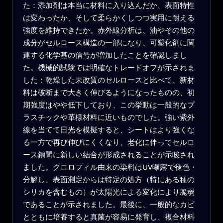
た：添加剤は本当に材料に入り込んだか、表面特性
は変わったか、そして柔らかくしつつ実用に耐える
強度を維持できたか。赤外線分析は、油やその他の
成分がセルロース構造の一部になり、可塑化剤に関
連する化学基の信号が増加したことを確認しまし
た。機械的試験では明確なトレードオフが示されま
した：乾燥した未改質のセルロースと比べて、新材
料は破断まで大きく伸びるようになったものの、初
期強度はやや低下しており、この挙動は一般的なプ
ラスチックや革様材料に近いものでした。強い紫外
線を当てて日光を模擬すると、シートはより強くな
る一方で再び伸びにくくなり、老化に伴ってセルロ
ース鎖間に新しい結合が形成されることが示唆され
ました。クロロフィル由来の染料はUV曝露で褪色・
分解し、表面測定からは特定の処方（特にある種の
シリカを含むもの）が太陽光による変化により脆弱
であることが示されました。最後に、一般的なカビ
とともに培養すると真菌が容易に発育し、複合材料