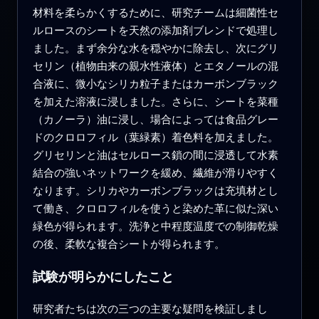
材料を柔らかくするために、研究チームは細菌性セ
ルロースのシートを天然の添加剤ブレンドで処理し
ました。まず余分な水を穏やかに除去し、次にグリ
セリン（植物由来の親水性液体）とエタノールの混
合液に、微小なシリカ粒子またはカーボンブラック
を加えた溶液に浸しました。さらに、シートを菜種
（カノーラ）油に浸し、場合によっては食品グレー
ドのクロロフィル（葉緑素）着色料を加えました。
グリセリンと油はセルロース鎖の間に浸透して水素
結合の強いネットワークを緩め、繊維が滑りやすく
なります。シリカやカーボンブラックは充填材とし
て働き、クロロフィルを使うと染めた革に似た深い
緑色が得られます。洗浄と中程度温度での制御乾燥
の後、柔軟な複合シートが得られます。
試験が明らかにしたこと
研究者たちは次の三つの主要な疑問を検証しまし