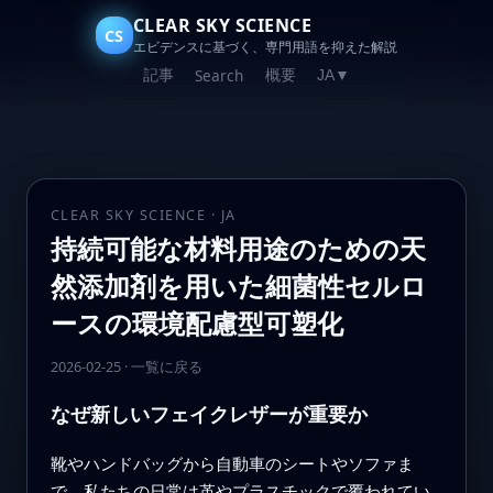
CLEAR SKY SCIENCE
CS
エビデンスに基づく、専門用語を抑えた解説
記事
概要
Search
JA
▼
CLEAR SKY SCIENCE · JA
持続可能な材料用途のための天
然添加剤を用いた細菌性セルロ
ースの環境配慮型可塑化
2026-02-25
·
一覧に戻る
なぜ新しいフェイクレザーが重要か
靴やハンドバッグから自動車のシートやソファま
で、私たちの日常は革やプラスチックで覆われてい