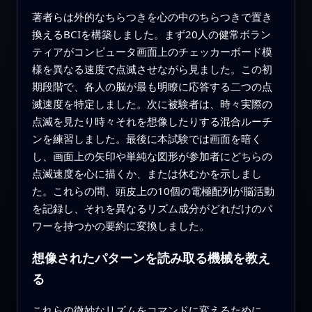
著者らは外的なちらつきを心の中のちらつきで置き
換えるBCIを構築しました。まず20人の健常ボラン
ティアがコンピュータ画面上のチェッカーボード模
様を異なる速度で点滅させながら見ました。この初
期段階で、各人の脳が最も明瞭に応答する二つの点
滅速度を特定しました。次に被験者は、時々実際の
点滅を見たり時々それを想像したりする混合ルーチ
ンを練習しました。最後に本試験では画面を暗く
し、画面上の矢印や単純な図形が参加者にどちらの
点滅速度を心に描くか、または休むかを示しまし
た。これらの間、頭皮上の10個の電極配列が脳活動
を記録し、それを異なるリズム成分がどれだけのパ
ワーを持つかの要約に変換しました。
想像されたパターンを読み取る機械を教え
る
これらの微妙なリズムをコマンドに変えるために、