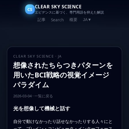
CLEAR SKY SCIENCE
CS
エビデンスに基づく、専門用語を抑えた解説
記事
概要
Search
JA
▼
CLEAR SKY SCIENCE · JA
想像されたちらつきパターンを
用いたBCI戦略の視覚イメージ
パラダイム
2026-03-04
·
一覧に戻る
光を想像して機械と話す
自分で動けなかったり話せなかったりする人々にと
って、ブレイン・コンピュータ・インターフェース