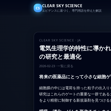
CLEAR SKY SCIENCE
CS
エビデンスに基づく、専門用語を抑えた解説
CLEAR SKY SCIENCE · JA
電気生理学的特性に導か
の研究と最適化
2026-02-23
·
一覧に戻る
将来の医薬品にとって小さな細胞ゲ
細胞膜の中には電荷を持った粒子の出入り
研究はこれらのゲートの重要な一群である
をより精密に制御する新規薬剤を見つける