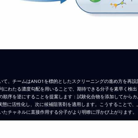
いて、チームはANO1を標的としたスクリーニングの進め方を再設
列にわたる濃度勾配を用いることで、期待できる分子を素早く検出
の順序を逆にすることを提案します：試験化合物を添加してからカ
放状態に活性化し、次に候補阻害剤を適用します。こうすることで、
いたチャネルに直接作用する分子がより明瞭に浮かび上がります。