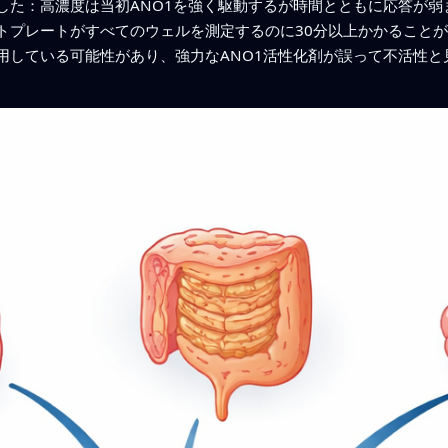
した：高濃度は当初ANO1を強く駆動するが時間とともに応答が弱
トプレートがすべてのウェルを測定するのに30分以上かかること
用している可能性があり、強力なANO1活性化剤が誤って不活性と