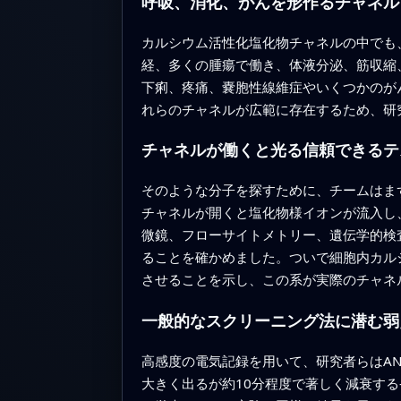
呼吸、消化、がんを形作るチャネル
カルシウム活性化塩化物チャネルの中でも、
経、多くの腫瘍で働き、体液分泌、筋収縮
下痢、疼痛、嚢胞性線維症やいくつかのが
れらのチャネルが広範に存在するため、研
チャネルが働くと光る信頼できるテ
そのような分子を探すために、チームはま
チャネルが開くと塩化物様イオンが流入し
微鏡、フローサイトメトリー、遺伝学的検
ることを確かめました。ついで細胞内カル
させることを示し、この系が実際のチャネ
一般的なスクリーニング法に潜む弱
高感度の電気記録を用いて、研究者らはAN
大きく出るが約10分程度で著しく減衰す