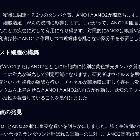
密接に関連する2つのタンパク質、ANO1とANO2が際立ちます
、細胞増殖、がんの浸潤に影響します。したがって、ANO1を阻害
んなどの疾患に対して有用になり得ます。対照的にANO2は嗅覚や
究者は特にANO1に作用しつつ近縁体を乱さない薬分子を必要とし
スト細胞の構築
ずANO1またはANO2とともに細胞内に特別な黄色蛍光タンパク
、この蛍光が減光して測定可能になります。研究者はウイルスを用
査といった複数の確認を行い、チャネルが細胞膜に正しく存在し蛍
シウムを上昇させるとANO1とANO2の両方が作動し、既知のチ
ル活性を報告していることを裏付けました。
点の発見
O1とANO2の間に重要な違いを明らかにしました。強く長時間の
る—いわゆるランダウンと呼ばれる挙動—のに対し、ANO2電流は