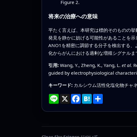
Figure 2.
将来の治療への意味
平たく言えば、本研究は標的そのものの挙
発見を静かに妨げる可能性があることを示
ANO1を精密に調節する分子を検出する
化からがんにおける過剰な増殖シグナルま
引用:
Wang, Y., Zheng, K., Yang, L.
et al.
Re
guided by electrophysiological characteri
キーワード:
カルシウム活性化塩化物チャネル
Line
X
Facebook
Hatena
共
有
Clear Sky Science について