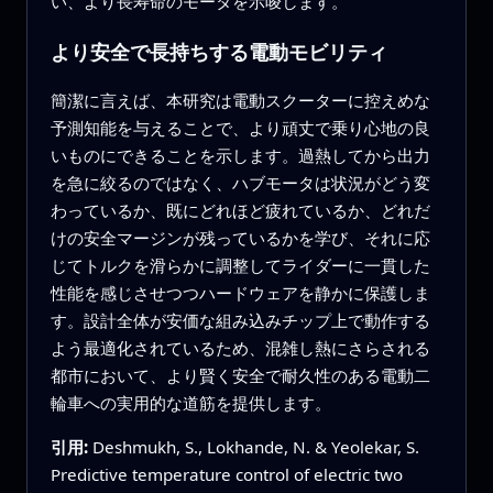
い、より長寿命のモータを示唆します。
より安全で長持ちする電動モビリティ
簡潔に言えば、本研究は電動スクーターに控えめな
予測知能を与えることで、より頑丈で乗り心地の良
いものにできることを示します。過熱してから出力
を急に絞るのではなく、ハブモータは状況がどう変
わっているか、既にどれほど疲れているか、どれだ
けの安全マージンが残っているかを学び、それに応
じてトルクを滑らかに調整してライダーに一貫した
性能を感じさせつつハードウェアを静かに保護しま
す。設計全体が安価な組み込みチップ上で動作する
よう最適化されているため、混雑し熱にさらされる
都市において、より賢く安全で耐久性のある電動二
輪車への実用的な道筋を提供します。
引用:
Deshmukh, S., Lokhande, N. & Yeolekar, S.
Predictive temperature control of electric two