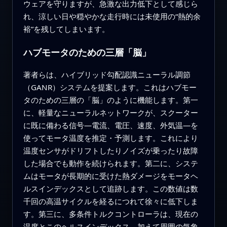
ウェアを守りますが、急激な出力低下として感じら
れ、涼しい日や穏やかな走行時には未使用の“熱的余
裕”を残してしまいます。
ハブモータのための三層「脳」
著者らは、ハイブリッド勾配認識ニューラル調節
（GANR）システムを提案します。これはハブモー
タのための三層の「脳」のように機能します。第一
に、軽量なニューラルネットワークが、スクーター
に既に備わる信号—電流、電圧、速度、外気温—を
使ってモータ温度を推定・予測します。これにより
温度センサがドリフトしたりノイズが乗ったり故障
した場合でも動作を続けられます。第二に、システ
ムはモータが長期的に受けた熱ダメージをモータヘ
ルスインデックスとして追跡します。この数値は数
千回の高温サイクルを経るにつれて徐々に低下しま
す。第三に、多条件トルクコントローラは、現在の
温度とこのヘルスインデックス、加えて周囲の気象