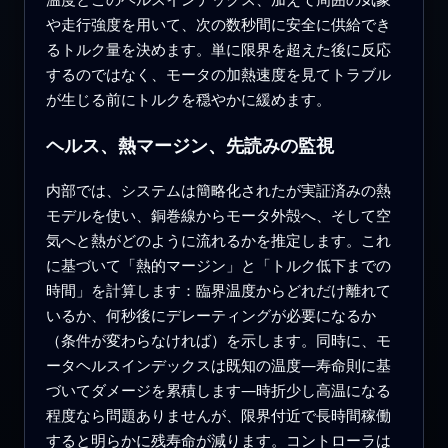
や走行強度を用いて、次の数秒間に安全に供給でき
るトルク量を決めます。単に限界を超えた後に反応
するのではなく、モータの加熱速度を見てトラブル
が生じる前にトルクを穏やかに緩めます。
ヘルス、熱マージン、先読みの監視
内部では、システムは簡略化されたが実証済みの熱
モデルを使い、銅巻線からモータ外殻へ、そして空
気へと熱がどのように流れるかを推定します。これ
に基づいて「熱的マージン」と「トルク低下までの
時間」を計算します：臨界温度からどれだけ離れて
いるか、何秒後にデレーティングが必要になるか
（条件が変わらなければ）を示します。同時に、モ
ータヘルスインデックスは既知の温度—寿命則に基
づいてダメージを累積します—時折少し高温になる
程度なら問題ありませんが、限界付近で長時間稼働
すると明らかに残寿命が減ります。コントローラは