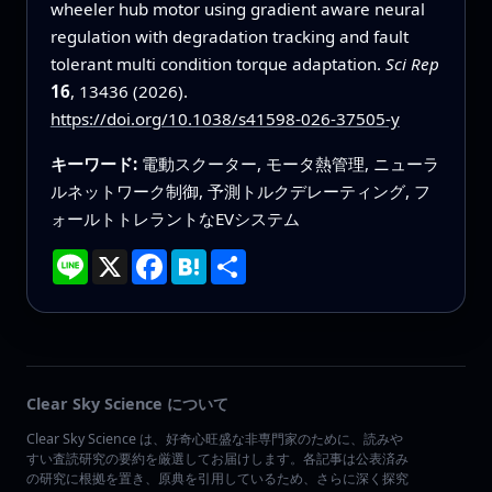
wheeler hub motor using gradient aware neural
regulation with degradation tracking and fault
tolerant multi condition torque adaptation.
Sci Rep
16
, 13436 (2026).
https://doi.org/10.1038/s41598-026-37505-y
キーワード:
電動スクーター, モータ熱管理, ニューラ
ルネットワーク制御, 予測トルクデレーティング, フ
ォールトトレラントなEVシステム
Line
X
Facebook
Hatena
共
有
Clear Sky Science について
Clear Sky Science は、好奇心旺盛な非専門家のために、読みや
すい査読研究の要約を厳選してお届けします。各記事は公表済み
の研究に根拠を置き、原典を引用しているため、さらに深く探究