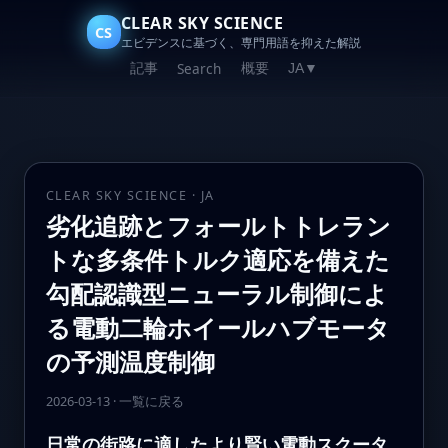
CLEAR SKY SCIENCE
CS
エビデンスに基づく、専門用語を抑えた解説
記事
概要
Search
JA
▼
CLEAR SKY SCIENCE · JA
劣化追跡とフォールトトレラン
トな多条件トルク適応を備えた
勾配認識型ニューラル制御によ
る電動二輪ホイールハブモータ
の予測温度制御
2026-03-13
·
一覧に戻る
日常の街路に適したより賢い電動スクータ