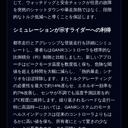
じて、ウォッチドッグと安全チェックが任意の故障
を突然のシャットダウンや暴走加熱ではなく、段階
的なトルク低減へと導くことを保証します。
シミュレーションが示すライダーへの利得
都市走行とアグレッシブな登坂走行を詳細にシミュ
レートし、著者らはGANRコントローラを標準的な
比例積分（PI）制御と比較しました。新しいアプロ
ーチはピークモータ温度を数度低く保ち、危険な閾
値を超える時間を大幅に減らし、「熱的暴走」シナ
リオをほぼ排除します。またトルクデレーティング
の必要性を最大で約14%遅らせ、エネルギー効率を
約7%改善し、センサが不調でも温度予測誤差を約
2°C程度に維持します。繰り返されるハードな走行—
特に高温時—においては、GANRシステムのモータ
ヘルスインデックスは従来のコントローラよりもは
るかに高い値を保ち、所有者にとって驚きの少な