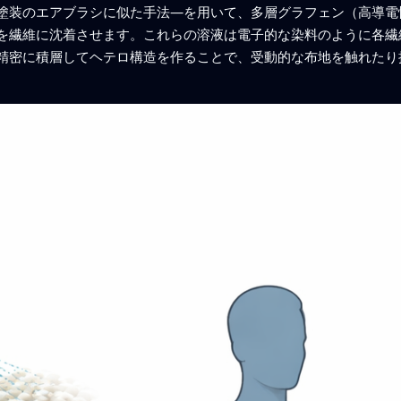
塗装のエアブラシに似た手法—を用いて、多層グラフェン（高導電
を繊維に沈着させます。これらの溶液は電子的な染料のように各繊
精密に積層してヘテロ構造を作ることで、受動的な布地を触れたり