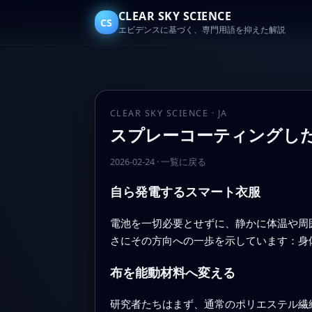
CLEAR SKY SCIENCE
CS
エビデンスに基づく、専門用語を抑えた解説
CLEAR SKY SCIENCE · JA
スプレーコーティングし
2026-02-24
·
一覧に戻る
自ら発電するスマート衣服
電池を一切必要とせずに、静かに体温や周
さにその方向への一歩を示しています：身
布を能動材料へ変える
研究者たちはまず、通常のポリエステル繊