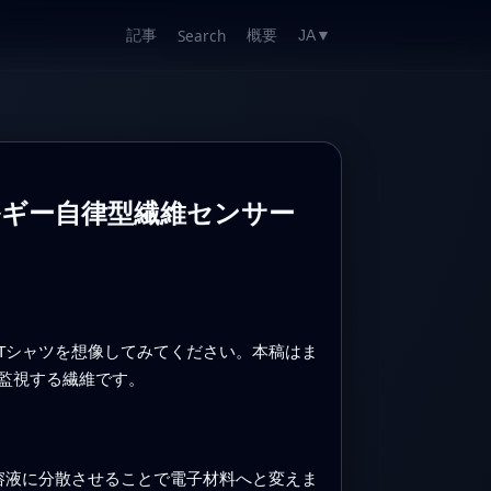
記事
概要
Search
JA
▼
ギー自律型繊維センサー
Tシャツを想像してみてください。本稿はま
監視する繊維です。
溶液に分散させることで電子材料へと変えま