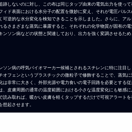
追跡しないのに対し、この布は同じタップ由来の電気出力を使って
フィド表面における水分子の配置を微妙に変え、それが電圧パルス
く可逆的な水分変化を検知できることを示しました。さらに、アル
れるさまざまな蒸気に暴露すると、それぞれの化学物質が固有の電
キンソン病などの状態と関連しており、出力を強く変調させるため
ンソン病の呼気バイオマーカー候補とされるスチレンに特に注目し
チオフェンというプラスチックの微粒子で修飾することで、蒸気に
化は非常に大きく、外部光源や電力食いの電子回路を必要とする従
は、皮膚周囲の通常の温度範囲における小さな温度変化にも敏感に
で読み取れば、暖かい皮膚を軽くタップするだけで可視アラートを
を想起させます。