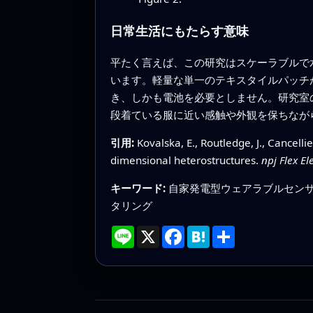
日常生活にもたらす意味
平たく言えば、この研究はスケーラブルで
います。軽量な単一のテキスタイルパッチ
き、しかも電池を必要としません。研究室
段着ている服に近い感触や外観を保ちなが
引用:
Kovalska, E., Routledge, J., Cancellie
dimensional heterostructures.
npj Flex El
キーワード:
自家発電型ウェアラブルセンサー
タリング
Line
X
Facebook
Hatena
共
有