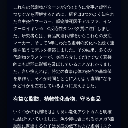
これらの代謝物パターンがどのように食事と虚弱を
つなぐかを理解するために、研究は3つのよく知られ
た血中炎症マーカー、腫瘍壊死因子アルファ、イン
ターロイキン-6、C反応性タンパク質に注目しまし
た。研究者らは、食品関連代謝物からこれらの炎症
マーカー、そして3年にわたる虚弱の変化へと続く連
鎖を追うモデルを構築しました。その結果、多くの
代謝物クラスターが、炎症を介してだけでなく直接
的にも虚弱に影響を及ぼしていることがわかりまし
た。言い換えれば、特定の食事は体の炎症の基準値
を形作り、それが時間とともに人がより虚弱になる
かどうかを左右しているように見えました。
有益な脂肪、植物性化合物、守る食品
いくつかの代謝物はより良い老化アウトカムと明確
に結びついていました。魚や卵に含まれるオメガ3脂
肪酸に関連する分子は炎症の低下および虚弱リスク