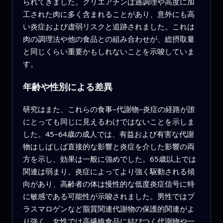
られてきました。クリエアチンは過調理や高度に加
工された肉に多く含まれることがあり、意外にも高
い炎症および虚弱リスクと追跡されました。これは
肉の調理法や他の食品との組み合わせが、総摂取量
と同じくらい重要かもしれないことを示唆していま
す。
年齢や性別による差異
研究はまた、これらの食事–代謝物–炎症の経路が誰
にとっても同じに見えるわけではないことを示しま
した。45–64歳の成人では、有益および有害な代謝
物はしばしば直接的な影響と炎症を介した影響の両
方を示し、効果は一般に強めでした。65歳以上では
関連は弱まり、炎症によってより強く駆動される傾
向があり、高齢者の体は慢性的な低度炎症信号に特
に敏感である可能性が示唆されました。男性ではプ
ラスマロゲンなど脂質関連代謝物の保護的関連がよ
り強く、女性では高繊維食品に結びつく代謝物や一