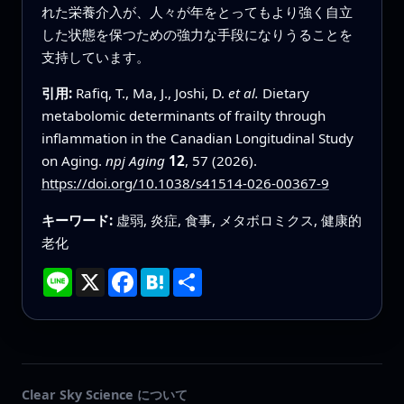
れた栄養介入が、人々が年をとってもより強く自立
した状態を保つための強力な手段になりうることを
支持しています。
引用:
Rafiq, T., Ma, J., Joshi, D.
et al.
Dietary
metabolomic determinants of frailty through
inflammation in the Canadian Longitudinal Study
on Aging.
npj Aging
12
, 57 (2026).
https://doi.org/10.1038/s41514-026-00367-9
キーワード:
虚弱, 炎症, 食事, メタボロミクス, 健康的
老化
Line
X
Facebook
Hatena
共
有
Clear Sky Science について