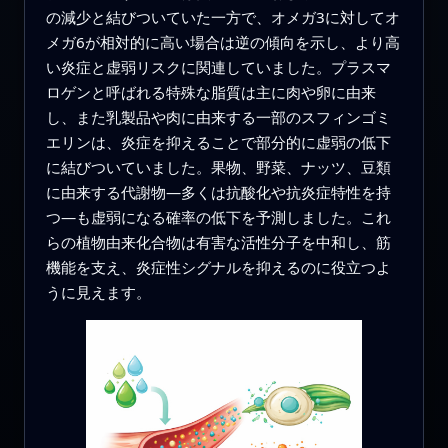
の減少と結びついていた一方で、オメガ3に対してオ
メガ6が相対的に高い場合は逆の傾向を示し、より高
い炎症と虚弱リスクに関連していました。プラスマ
ロゲンと呼ばれる特殊な脂質は主に肉や卵に由来
し、また乳製品や肉に由来する一部のスフィンゴミ
エリンは、炎症を抑えることで部分的に虚弱の低下
に結びついていました。果物、野菜、ナッツ、豆類
に由来する代謝物—多くは抗酸化や抗炎症特性を持
つ—も虚弱になる確率の低下を予測しました。これ
らの植物由来化合物は有害な活性分子を中和し、筋
機能を支え、炎症性シグナルを抑えるのに役立つよ
うに見えます。