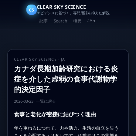
CLEAR SKY SCIENCE
CS
エビデンスに基づく、専門用語を抑えた解説
記事
概要
Search
JA
▼
CLEAR SKY SCIENCE · JA
カナダ長期加齢研究における炎
症を介した虚弱の食事代謝物学
的決定因子
2026-03-23
·
一覧に戻る
食事と老化が密接に結びつく理由
年を重ねるにつれて、力や活力、生活の自立を失う
ことを心配する人は多いです。科学者はこの状態を