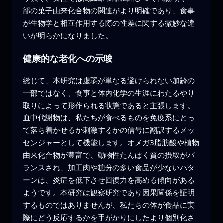
部の菓子由来化合物の関連がより明確であり、食事
が生物学と相互作用する際の性差に関する微妙な違
いが明らかになりました。
健康的な老化への示唆
総じて、本研究は虚弱が単なる避けられない加齢の
一部ではなく、食事と体内化学の生涯にわたるやり
取りによって形作られる状態であると主張します。
血中代謝物は、私たちが食べるものを免疫系にとっ
て落ち着かせるか刺激するかの信号に翻訳するメッ
センジャーとして機能します。オメガ3脂肪酸や植物
由来化合物が豊富で、動物性たんぱく質の摂取がバ
ランスされ、加工肉や糖分の多い食品が少ないパタ
ーンは、炎症を低下させ回復力を高める傾向がある
ようです。本研究は観察研究であり因果関係を証明
するものではありませんが、私たちの体が食品に実
際にどう反応するかを手がかりにしたより個別化さ