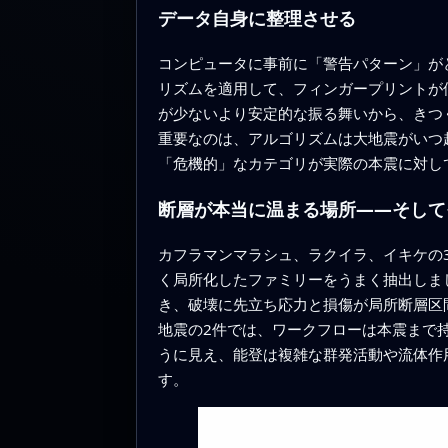
データ自身に整理させる
コンピュータに事前に「警告パターン」がど
リズムを適用して、フィンガープリントが
が少ないより安定的な振る舞いから、きつ
重要なのは、アルゴリズムは大地震がいつ
「危機的」なカテゴリが実際の本震に対し
断層が本当に温まる場所――そして
カフラマンマラシュ、ラクイラ、イキケの
く局所化したファミリーをうまく抽出しま
き、破壊に先立ち応力と損傷が局所断層区間
地震の2件では、ワークフローは本震まで
うに見え、能登は複雑な群発活動や流体作
す。