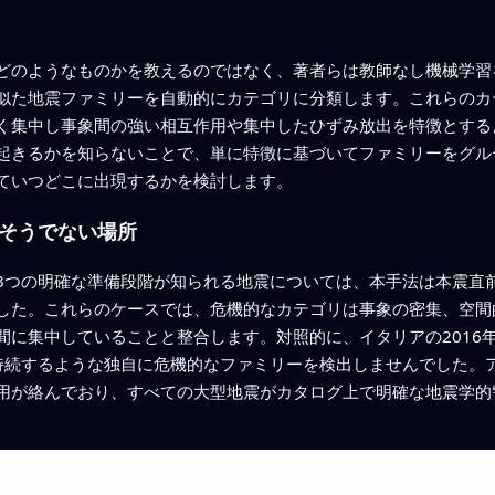
のようなものかを教えるのではなく、著者らは教師なし機械学習を用
似た地震ファミリーを自動的にカテゴリに分類します。これらのカ
く集中し事象間の強い相互作用や集中したひずみ放出を特徴とする
起きるかを知らないことで、単に特徴に基づいてファミリーをグル
ていつどこに出現するかを検討します。
そうでない場所
3つの明確な準備段階が知られる地震については、本手法は本震直
した。これらのケースでは、危機的なカテゴリは事象の密集、空間
に集中していることと整合します。対照的に、イタリアの2016年
持続するような独自に危機的なファミリーを検出しませんでした。
用が絡んでおり、すべての大型地震がカタログ上で明確な地震学的