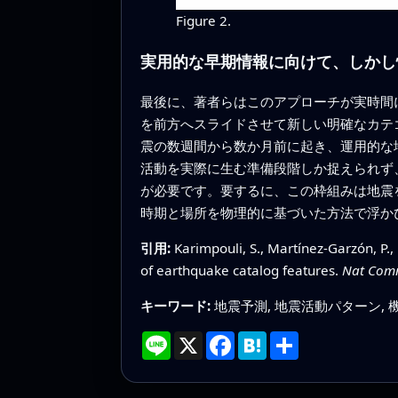
Figure 2.
実用的な早期情報に向けて、しかし
最後に、著者らはこのアプローチが実時間
を前方へスライドさせて新しい明確なカテ
震の数週間から数か月前に起き、運用的な
活動を実際に生む準備段階しか捉えられず
が必要です。要するに、この枠組みは地震
時期と場所を物理的に基づいた方法で浮か
引用:
Karimpouli, S., Martínez-Garzón, P.,
of earthquake catalog features.
Nat Co
キーワード:
地震予測, 地震活動パターン, 機
Line
X
Facebook
Hatena
共
有