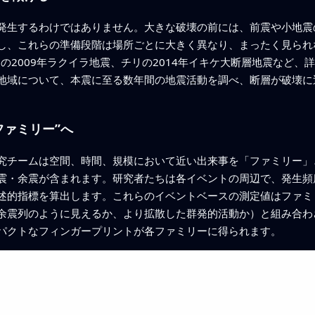
発生するわけではありません。大きな破壊の前には、前震や小地震
し、これらの準備段階は場所ごとに大きく異なり、まったく見られ
アの2009年ラクイラ地震、チリの2014年イキケ大断層地震など
地域について、本震に至る数年間の地震活動を調べ、断層が破壊に
ファミリー”へ
究チームは空間、時間、規模において近い出来事を「ファミリー」
震・余震が含まれます。研究者たちは各イベントの周辺で、発生頻
述的指標を算出します。これらのイベントベースの測定値はファミ
余震列のように見えるか、より拡散した群発的活動か）と組み合わ
パクトなフィンガープリントが各ファミリーに得られます。