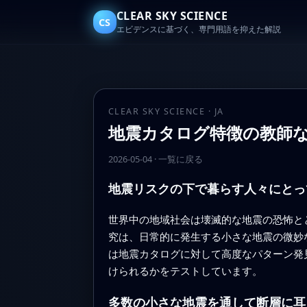
CLEAR SKY SCIENCE
CS
エビデンスに基づく、専門用語を抑えた解説
CLEAR SKY SCIENCE · JA
地震カタログ特徴の教師
2026-05-04
·
一覧に戻る
地震リスクの下で暮らす人々にとっ
世界中の地域社会は壊滅的な地震の恐怖と
究は、日常的に発生する小さな地震の微妙
は地震カタログに対して高度なパターン発
けられるかをテストしています。
多数の小さな地震を通して断層に耳