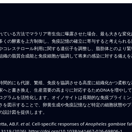
れている方法でマラリア寄生虫に曝露させた場合、最も大きな変化
多くの酵素を上方制御し、免疫記憶の確立に寄与すると考えられる
やコレステロール利用に関する遺伝子を調整し、脂肪体とのより緊
組織の脂質合成能と免疫細胞が協調して将来の感染に対する備えを
時間的にも代謝、繁殖、免疫を協調させる高度に組織化かつ柔軟な
家へと書き換え、生産需要の高まりに対応するためDNAを増やし
ログラムを活性化します。オイノサイトは長期的な免疫プライミン
さを図示することで、卵黄生成や免疫記憶など特定の細胞状態やプ
の設計図を提供します。
etta, AB.F.
et al.
Cell-specific responses of
Anopheles gambiae
fat
, 3119 (2026).
https://doi.org/10.1038/s41467-026-69806-1