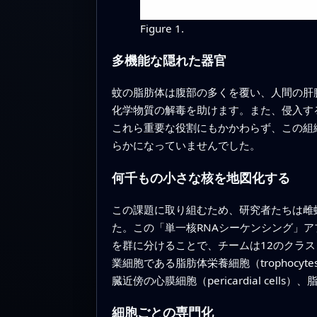
Figure 1.
多機能な隠れた器官
蚊の脂肪体は腹部の多くを覆い、人間の肝
化学物質の解毒を助けます。また、侵入す
これら重要な役割にもかかわらず、この組
らかになっていませんでした。
何千もの小さな核を地図化する
この課題に取り組むため、研究者たちは雌
た。この「単一核RNAシーケンシング」
を群に分けることで、チームは12のクラ
業細胞である脂肪体栄養細胞（tropho
臓近傍の心膜細胞（pericardial cel
細胞ごとの専門化