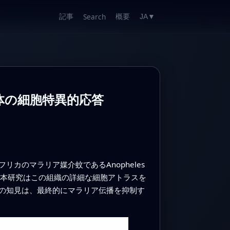
記事
概要
Search
JA
▼
肪体の細胞特異的応答
のマラリア媒介蚊であるAnopheles
。本研究はこの組織の詳細な細胞アトラスを
の知見は、最終的にマラリア伝播を抑制す