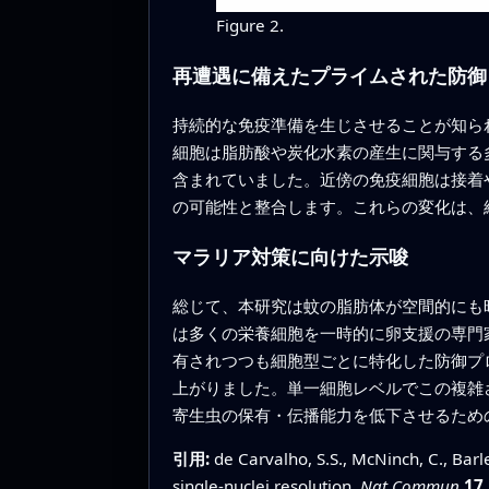
Figure 2.
再遭遇に備えたプライムされた防御
持続的な免疫準備を生じさせることが知ら
細胞は脂肪酸や炭化水素の産生に関与する
含まれていました。近傍の免疫細胞は接着
の可能性と整合します。これらの変化は、
マラリア対策に向けた示唆
総じて、本研究は蚊の脂肪体が空間的にも
は多くの栄養細胞を一時的に卵支援の専門
有されつつも細胞型ごとに特化した防御プ
上がりました。単一細胞レベルでこの複雑
寄生虫の保有・伝播能力を低下させるため
引用:
de Carvalho, S.S., McNinch, C., Barl
single-nuclei resolution.
Nat Commun
17