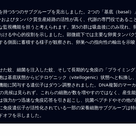
持つ5つのサブグループを見出しました。2つの「基底（basal
ーおよびタンパク質生産経路の活性が高く、代謝の専門役であるこ
な監視機能を担うと考えられます。第5の群は吸血後にのみ現れ、
おける中心的役割を示しました。顕微鏡下では主要な卵黄タンパク
する側面に蓄積する様子が観察され、卵巣への指向性の輸出を示唆
せた蚊、細菌を注入した蚊、そして長期的な免疫の「プライミング
基底状態からビテロゲニック（vitellogenic）状態へと転
機能に関与する遺伝子はダウン調整されました。DNA複製のマー
裂の兆候は見られず、これらの細胞が数を増やすのではなく、産生能
は強力かつ迅速な免疫応答を引き起こし、抗菌ペプチドやその他の
に免疫遺伝子が活性化されている一部の栄養細胞サブグループは特
ドオフを示しました。