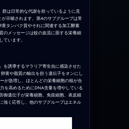
）」群は日常的な代謝を担っているように見
とが示唆されます。第4のサブグループは常
卵黄タンパク質やそれに関連する加工酵素
質のメッセージは蚊の血流に面する栄養細
しています。
」を誘導するマラリア寄生虫に感染させた
換し、卵黄や脂質の輸出を担う遺伝子をオンにし
カーが急増し、ほとんどの栄養細胞の核が合
力を高めるためにDNA含量を増やしている
防御遺伝子が栄養細胞、免疫細胞、表皮細
に強く応答し、他のサブグループはエネル