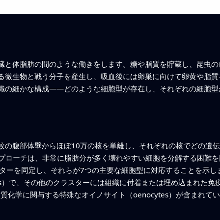
臓と体脂肪の間のような働きをします。糖や脂質を貯蔵し、昆虫の
る微生物と戦う分子を産生し、吸血後には卵巣に向けて卵黄や脂質
織の細かな構成――どのような細胞型が存在し、それぞれの細胞型
蚊の腹部体壁からほぼ10万の核を単離し、それぞれの核でどの遺
アプローチは、非常に脂肪分が多く壊れやすい細胞を分解する困難
スターを同定し、それらが7つの主要な細胞型に対応することを示し
cytes）で、その他のクラスターには組織に付着または埋め込まれた
ls）、脂質化学に関与する特殊なオイノサイト（oenocytes）が含まれ