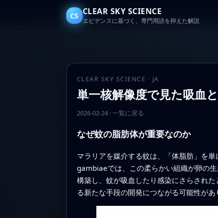
CLEAR SKY SCIENCE
CS
エビデンスに基づく、専門用語を抑えた解説
CLEAR SKY SCIENCE · JA
単一核解像度で見た吸血と感染
2026-02-24
·
一覧に戻る
なぜ蚊の脂肪体が重要なのか
マラリアを媒介する蚊は、「体脂肪」を単に
gambiaeでは、この柔らかい組織が卵
構築し、蚊が吸血したり感染にさらされた
る新たな手段の開発につながる可能性があ