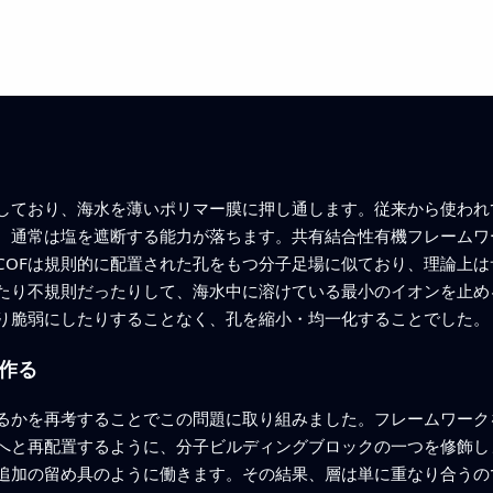
しており、海水を薄いポリマー膜に押し通します。従来から使われ
、通常は塩を遮断する能力が落ちます。共有結合性有機フレームワ
COFは規則的に配置された孔をもつ分子足場に似ており、理論上
ぎたり不規則だったりして、海水中に溶けている最小のイオンを止
り脆弱にしたりすることなく、孔を縮小・均一化することでした。
作る
するかを再考することでこの問題に取り組みました。フレームワー
へと再配置するように、分子ビルディングブロックの一つを修飾し
追加の留め具のように働きます。その結果、層は単に重なり合うの