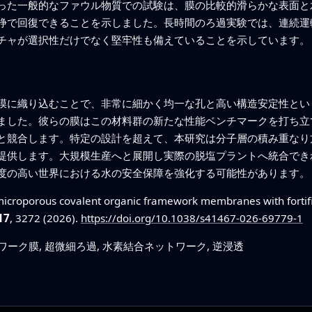
った一般的なファウル物質での試験は、膜の比較的滑らかな表面と
浄で回復できることを示しました。長時間のろ過実験では、連続運
チャが選択性だけでなく堅牢性も備えていることを示しています。
F膜に織り込むことで、非常に細かく均一な孔と高い構造安定性と
ました。彼らの膜はこの材料群の新たな性能ベンチマークを打ち立
と競合します。特定の設計を超えて、本研究は分子層の積み重なり
提供します。大規模生産へと展開し実際の脱塩プラントへ統合でき
度の高い世界における水の安全保障を強化する可能性があります。
icroporous covalent organic framework membranes with fortif
17
, 3272 (2026).
https://doi.org/10.1038/s41467-026-69779-1
ワーク膜, 超微細ろ過, 水素結合ネットワーク, 逆浸透