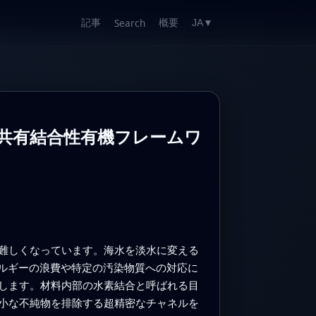
記事
概要
Search
JA
▼
共有結合性有機フレームワ
難しくなっています。海水を淡水に変える
ネルギーの浪費や特定の汚染物質への対応に
します。材料内部の水素結合と呼ばれる目
小な不純物を排除する超精密なチャネルを