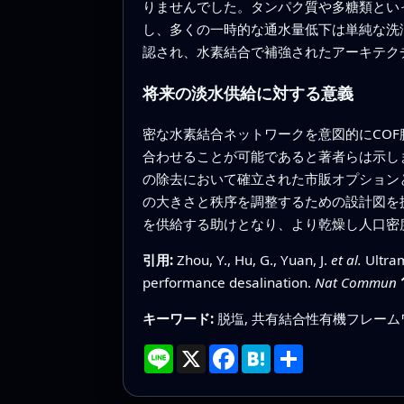
りませんでした。タンパク質や多糖類とい
し、多くの一時的な通水量低下は単純な洗
認され、水素結合で補強されたアーキテク
将来の淡水供給に対する意義
密な水素結合ネットワークを意図的にCO
合わせることが可能であると著者らは示し
の除去において確立された市販オプション
の大きさと秩序を調整するための設計図を
を供給する助けとなり、より乾燥し人口密
引用:
Zhou, Y., Hu, G., Yuan, J.
et al.
Ultram
performance desalination.
Nat Commun
キーワード:
脱塩, 共有結合性有機フレーム
Line
X
Facebook
Hatena
共
有