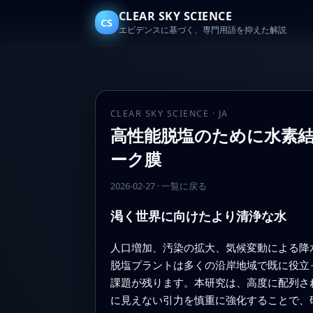
CLEAR SKY SCIENCE
CS
エビデンスに基づく、専門用語を抑えた解説
CLEAR SKY SCIENCE · JA
高性能脱塩のために水素
ーク膜
2026-02-27
·
一覧に戻る
渇く世界に向けたより清浄な水
人口増加、汚染の拡大、気候変動による降
脱塩プラントは多くの沿岸地域で既に役立
課題が残ります。本研究は、高度に配列さ
に見えない引力を慎重に強化することで、