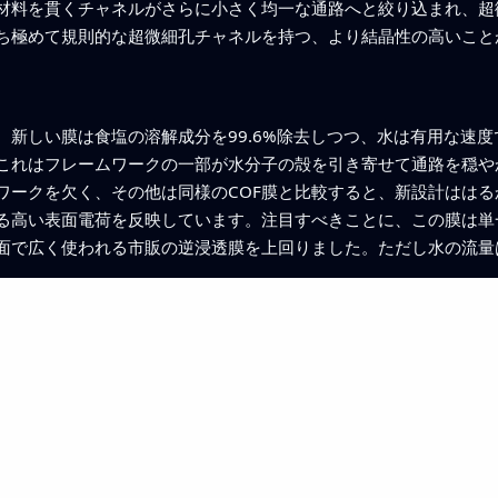
材料を貫くチャネルがさらに小さく均一な通路へと絞り込まれ、超
ち極めて規則的な超微細孔チャネルを持つ、より結晶性の高いこと
、新しい膜は食塩の溶解成分を99.6%除去しつつ、水は有用な速
これはフレームワークの一部が水分子の殻を引き寄せて通路を穏や
ワークを欠く、その他は同様のCOF膜と比較すると、新設計はは
る高い表面電荷を反映しています。注目すべきことに、この膜は単
面で広く使われる市販の逆浸透膜を上回りました。ただし水の流量