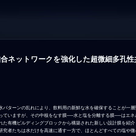
結合ネットワークを強化した超微細多孔性
水パターンの乱れにより、飲料用の新鮮な水を確保することが一層
っていますが、その中核をなす膜──水と塩を分離する膜──はエ
れた有機ビルディングブロックから構築された新しい設計膜を紹介
研究者たちは水だけを高速に通す一方で、ほとんどすべての塩や微