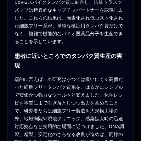
CoV-2スパイクタンパク質に結合し、抗体トラスツ
ズマブは特異的なキャプチャパートナーを認識しま
した。これらの結果は、簡素化され低コスト化され
た細胞フリー系が、単純な検証用タンパク質だけで
なく、複雑で機能的なバイオ医薬品分子を生産でき
ることを示しています。
患者に近いところでのタンパク質生産の実
現
端的に言えば、本研究はかつては扱いにくく高価だ
った細胞フリータンパク質系を、はるかにシンプル
で安価かつ強力なツールへと変えました。化学レシ
ピを本質にまで削ぎ落としつつ出力を高めること
で、研究者たちは細胞フリー製造を大規模工場の
外、地域病院や現地クリニック、感染拡大時の迅速
対応拠点など実用的な場面に近づけました。DNA調
製、精製、安定化のさらなる改良が進めば、同様の