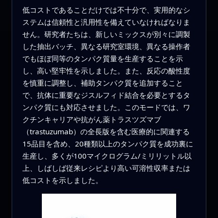
低コストであることだけでは不十分で、実用的なシ
ステムは信頼性と汎用性を備えていなければなりま
せん。研究者たちは、新しいミックスが別々に調製
した抽出バッチ、異なる研究室環境、異なる操作者
でもほぼ同等のタンパク質量を生産することを示
し、高い堅牢性を示しました。また、反応の酸性度
を慎重に調整し、補助タンパク質を追加すること
で、抗体に重要なジスルフィド結合を必要とするタ
ンパク質にも対応させました。このモードでは、ワ
クチンキャリアや抗がん薬トラスツズマブ
（trastuzumab）の全長版を含む医療的に関連する
15品目を含め、20種類以上のタンパク質を成功裏に
生産し、多くが100マイクログラム/ミリリットル以
上、しばしば従来レシピより高い可溶性収率または
低コストを示しました。