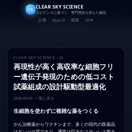
CLEAR SKY SCIENCE
CS
エビデンスに基づく、専門用語を抑えた解説
記事
概要
Search
JA
▼
CLEAR SKY SCIENCE · JA
再現性が高く高収率な細胞フリ
ー遺伝子発現のための低コスト
試薬組成の設計駆動型最適化
2026-03-05
·
一覧に戻る
生細胞を使わずに複雑な薬をつくる
がん治療薬からワクチンまで、多くの現代の医薬品
はタンパク質であり、通常は巨大なステンレス製タ