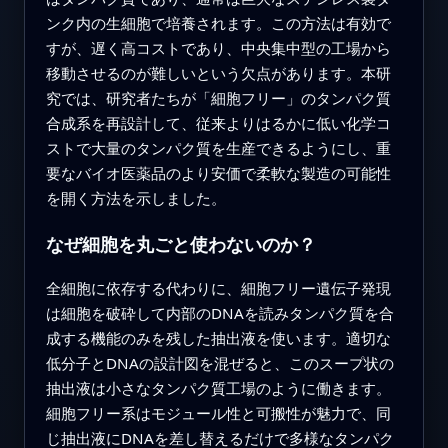
ンク内の生細胞で培養されます。この方法は有効で
すが、遅く高コストであり、中央集中型の工場から
移動させるのが難しいという欠点があります。本研
究では、研究者たちが「細胞フリー」のタンパク質
合成系を再設計して、従来よりはるかに低い化学コ
ストで大量のタンパク質を生産できるようにし、重
要なバイオ医薬品のより安価で柔軟な製造の可能性
を開く方法を示しました。
なぜ細胞を丸ごと使わないのか？
全細胞に依存する代わりに、細胞フリー遺伝子発現
は細胞を破砕して内部のDNAを読みタンパク質を合
成する機能のみを残した抽出液を使います。適切な
低分子とDNAの設計図を混ぜると、このスープ状の
抽出液は小さなタンパク質工場のように働きます。
細胞フリー系はモジュール性と可搬性が魅力で、同
じ抽出液にDNAを差し替えるだけで多様なタンパク