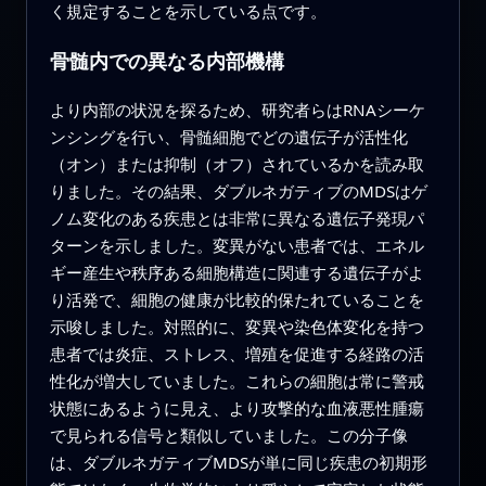
く規定することを示している点です。
骨髄内での異なる内部機構
より内部の状況を探るため、研究者らはRNAシーケ
ンシングを行い、骨髄細胞でどの遺伝子が活性化
（オン）または抑制（オフ）されているかを読み取
りました。その結果、ダブルネガティブのMDSはゲ
ノム変化のある疾患とは非常に異なる遺伝子発現パ
ターンを示しました。変異がない患者では、エネル
ギー産生や秩序ある細胞構造に関連する遺伝子がよ
り活発で、細胞の健康が比較的保たれていることを
示唆しました。対照的に、変異や染色体変化を持つ
患者では炎症、ストレス、増殖を促進する経路の活
性化が増大していました。これらの細胞は常に警戒
状態にあるように見え、より攻撃的な血液悪性腫瘍
で見られる信号と類似していました。この分子像
は、ダブルネガティブMDSが単に同じ疾患の初期形