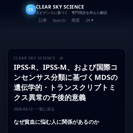
CLEAR SKY SCIENCE
CS
エビデンスに基づく、専門用語を抑えた解説
記事
概要
Search
JA
▼
CLEAR SKY SCIENCE · JA
IPSS-R、IPSS-M、および国際コ
ンセンサス分類に基づくMDSの
遺伝学的・トランスクリプトミ
クス異常の予後的意義
2026-03-12
·
一覧に戻る
なぜ貧血に悩む人に関係があるのか