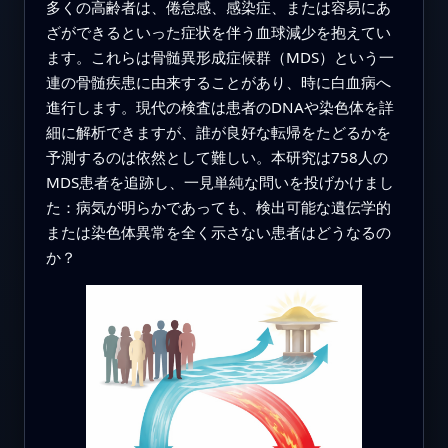
多くの高齢者は、倦怠感、感染症、または容易にあ
ざができるといった症状を伴う血球減少を抱えてい
ます。これらは骨髄異形成症候群（MDS）という一
連の骨髄疾患に由来することがあり、時に白血病へ
進行します。現代の検査は患者のDNAや染色体を詳
細に解析できますが、誰が良好な転帰をたどるかを
予測するのは依然として難しい。本研究は758人の
MDS患者を追跡し、一見単純な問いを投げかけまし
た：病気が明らかであっても、検出可能な遺伝学的
または染色体異常を全く示さない患者はどうなるの
か？