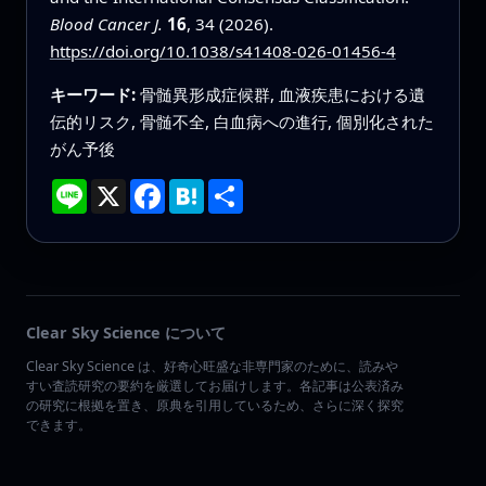
Blood Cancer J.
16
, 34 (2026).
https://doi.org/10.1038/s41408-026-01456-4
キーワード:
骨髄異形成症候群, 血液疾患における遺
伝的リスク, 骨髄不全, 白血病への進行, 個別化された
がん予後
Line
X
Facebook
Hatena
共
有
Clear Sky Science について
Clear Sky Science は、好奇心旺盛な非専門家のために、読みや
すい査読研究の要約を厳選してお届けします。各記事は公表済み
の研究に根拠を置き、原典を引用しているため、さらに深く探究
できます。