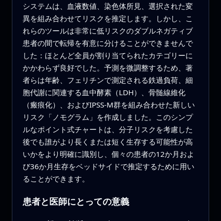
システムは、血液数値、染色体所見、選択された変
異を組み合わせてリスクを推定します。しかし、こ
れらのツールは非常に低リスクのダブルネガティブ
患者の間で転帰を有意に分けることができませんで
した：ほとんど全員が割り当てられたカテゴリーに
かかわらず良好でした。予測を微調整するため、著
者らは年齢、フェリチンで測定される鉄過負荷、細
胞代謝に関連する血中酵素（LDH）、骨髄線維化
（瘢痕化）、およびIPSS‑M群を組み合わせた新しい
リスク「ノモグラム」を作成しました。このシンプ
ルなポイント式チャートは、分子リスクを考慮した
後でも誰がより長くまたは短く生存する可能性が高
いかをより明確に識別し、個々の患者の12か月およ
び36か月生存をベッドサイドで推定するために用い
ることができます。
患者と医師にとっての意義