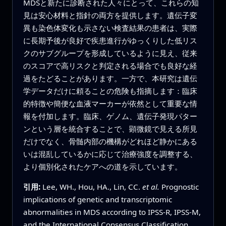
MDSと新たに診断された人々にとって、これらの知
見は安心材料と指針の両方を提供します。遺伝子変
異も染色体変化も示さない検査結果の患者は、実際
に長期予後が良好で疾患進行がゆっくりした低リス
クのサブグループを形成しているように見え、従来
のスコアで高リスクと判定される場合でも良好な経
過をたどることがあります。一方で、本研究は遺伝
学データだけに頼ることの危険も指摘します：臨床
的特徴や簡便な血液マーカーが依然として重要な情
報を付加します。臨床、ゲノム、遺伝子発現パター
ンという層を統合することで、顕微鏡で見える所見
だけでなく、骨髄内部の機構がどれほど静かにある
いは混乱しているかに応じて治療強度を調整する、
より個別化されたケアへの道を示しています。
引用:
Lee, WH., Hou, HA., Lin, CC.
et al.
Prognostic
implications of genetic and transcriptomic
abnormalities in MDS according to IPSS-R, IPSS-M,
and the International Consensus Classification.