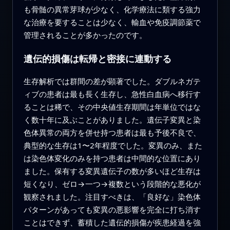
も骨髄の異常芽球が少なく、化学療法に類する強力
な治療を要することは少なく、輸血や免疫調節薬で
管理されることが多かったのです。
遺伝的損傷は転帰と密接に連動する
生存解析では群間の差が顕著でした。ダブルネガテ
ィブの患者は最も長く生存し、急性白血病へ移行す
ることは稀で、その中央値生存期間は年単位ではな
く数十年に及ぶことがありました。遺伝子変異と染
色体異常の両方を併せ持つ患者は最も予後不良で、
典型的な生存は1〜2年程度でした。変異のみ、また
は染色体変化のみを持つ患者は中間的な位置にあり
ました。保有する変異遺伝子の数が多いほど生存は
短くなり、ゼロ→一つ→複数という段階的な悪化が
観察されました。注目すべきは、「良好な」染色体
パターンがあっても変異の悪影響を完全に打ち消す
ことはできず、蓄積した遺伝的損傷が疾患経過を強