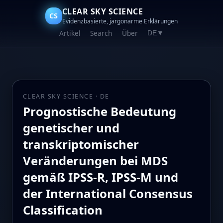
CLEAR SKY SCIENCE
CS
Evidenzbasierte, jargonarme Erklärungen
Artikel
Search
Über
DE
▼
CLEAR SKY SCIENCE · DE
Prognostische Bedeutung
genetischer und
transkriptomischer
Veränderungen bei MDS
gemäß IPSS-R, IPSS-M und
der International Consensus
Classification