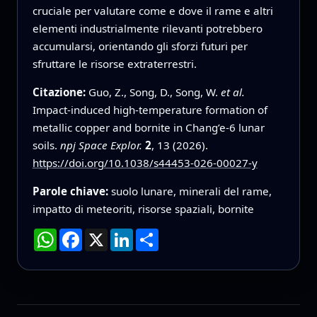
cruciale per valutare come e dove il rame e altri
elementi industrialmente rilevanti potrebbero
accumularsi, orientando gli sforzi futuri per
sfruttare le risorse extraterrestri.
Citazione:
Guo, Z., Song, D., Song, W.
et al.
Impact-induced high-temperature formation of
metallic copper and bornite in Chang’e-6 lunar
soils.
npj Space Explor.
2
, 13 (2026).
https://doi.org/10.1038/s44453-026-00027-y
Parole chiave:
suolo lunare, minerali del rame,
impatto di meteoriti, risorse spaziali, bornite
WhatsApp
Facebook
X
LinkedIn
Condividi