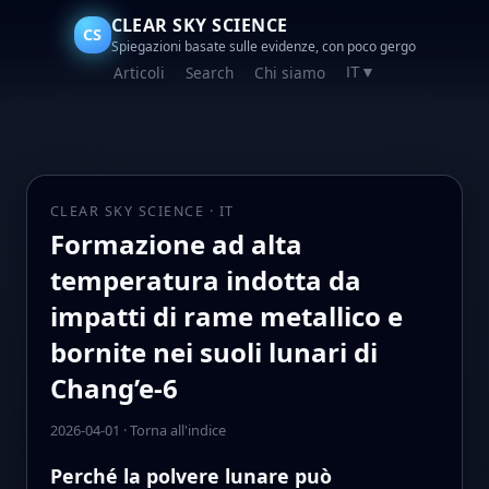
CLEAR SKY SCIENCE
CS
Spiegazioni basate sulle evidenze, con poco gergo
Articoli
Search
Chi siamo
IT
▼
CLEAR SKY SCIENCE · IT
Formazione ad alta
temperatura indotta da
impatti di rame metallico e
bornite nei suoli lunari di
Chang’e-6
2026-04-01
·
Torna all'indice
Perché la polvere lunare può