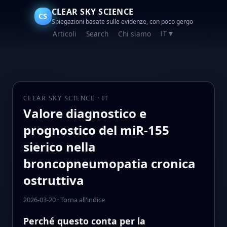
CLEAR SKY SCIENCE
CS
Spiegazioni basate sulle evidenze, con poco gergo
Articoli
Search
Chi siamo
IT
▼
CLEAR SKY SCIENCE · IT
Valore diagnostico e
prognostico del miR-155
sierico nella
broncopneumopatia cronica
ostruttiva
2026-03-20
·
Torna all'indice
Perché questo conta per la