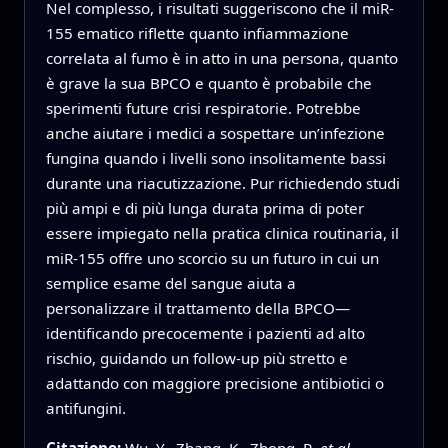
Nel complesso, i risultati suggeriscono che il miR-
155 ematico riflette quanto infiammazione
correlata al fumo è in atto in una persona, quanto
è grave la sua BPCO e quanto è probabile che
sperimenti future crisi respiratorie. Potrebbe
anche aiutare i medici a sospettare un’infezione
fungina quando i livelli sono insolitamente bassi
durante una riacutizzazione. Pur richiedendo studi
più ampi e di più lunga durata prima di poter
essere impiegato nella pratica clinica routinaria, il
miR-155 offre uno scorcio su un futuro in cui un
semplice esame del sangue aiuta a
personalizzare il trattamento della BPCO—
identificando precocemente i pazienti ad alto
rischio, guidando un follow-up più stretto e
adattando con maggiore precisione antibiotici o
antifungini.
Citazione:
Wu, Y., Zhang, K., Zhong, R.
et al.