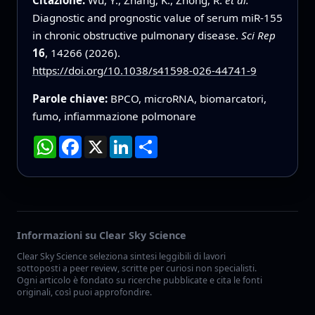
Diagnostic and prognostic value of serum miR-155
in chronic obstructive pulmonary disease.
Sci Rep
16
, 14266 (2026).
https://doi.org/10.1038/s41598-026-44741-9
Parole chiave:
BPCO, microRNA, biomarcatori,
fumo, infiammazione polmonare
WhatsApp
Facebook
X
LinkedIn
Condividi
Informazioni su Clear Sky Science
Clear Sky Science seleziona sintesi leggibili di lavori
sottoposti a peer review, scritte per curiosi non specialisti.
Ogni articolo è fondato su ricerche pubblicate e cita le fonti
originali, così puoi approfondire.