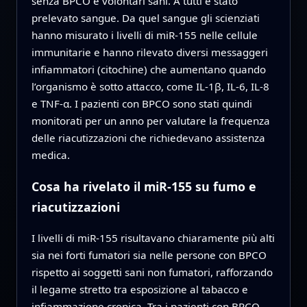
senza BPCO e volontari sani. A tutti è stato
prelevato sangue. Da quel sangue gli scienziati
hanno misurato i livelli di miR-155 nelle cellule
immunitarie e hanno rilevato diversi messaggeri
infiammatori (citochine) che aumentano quando
l’organismo è sotto attacco, come IL-1β, IL-6, IL-8
e TNF-α. I pazienti con BPCO sono stati quindi
monitorati per un anno per valutare la frequenza
delle riacutizzazioni che richiedevano assistenza
medica.
Cosa ha rivelato il miR-155 su fumo e
riacutizzazioni
I livelli di miR-155 risultavano chiaramente più alti
sia nei forti fumatori sia nelle persone con BPCO
rispetto ai soggetti sani non fumatori, rafforzando
il legame stretto tra esposizione al tabacco e
infiammazione cronica. Tra i pazienti con BPCO,