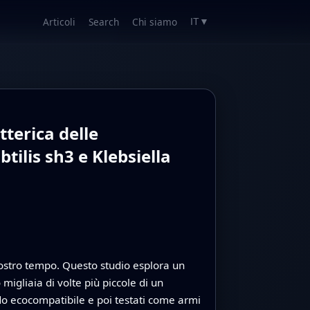
Articoli
Search
Chi siamo
IT
▼
tterica delle
tilis sh3 e Klebsiella
l nostro tempo. Questo studio esplora un
igliaia di volte più piccole di un
do ecocompatibile e poi testati come armi