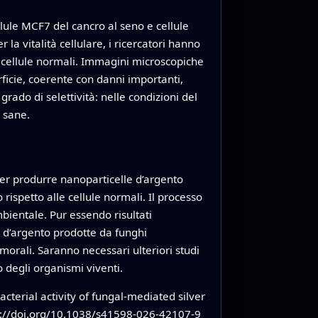
llule MCF7 del cancro al seno e cellule
a vitalità cellulare, i ricercatori hanno
le cellule normali. Immagini microscopiche
rficie, coerente con danni importanti,
ado di selettività: nelle condizioni del
e sane.
er produrre nanoparticelle d’argento
 rispetto alle cellule normali. Il processo
bientale. Pur essendo risultati
le d’argento prodotte da funghi
umorali. Saranno necessari ulteriori studi
 degli organismi viventi.
acterial activity of fungal-mediated silver
s://doi.org/10.1038/s41598-026-42107-9