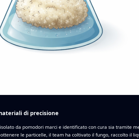
teriali di precisione
solato da pomodori marci e identificato con cura sia tramite meto
nere le particelle, il team ha coltivato il fungo, raccolto il liq