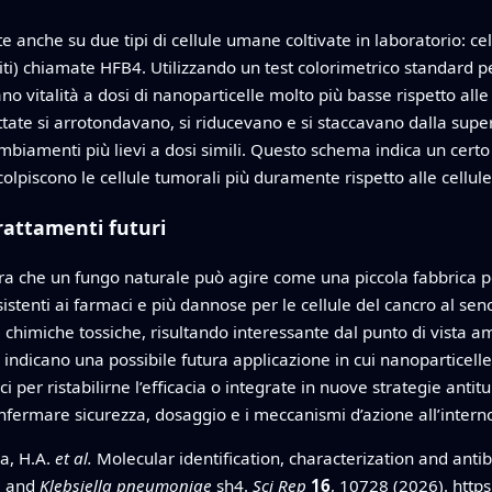
e anche su due tipi di cellule umane coltivate in laboratorio: ce
) chiamate HFB4. Utilizzando un test colorimetrico standard per l
no vitalità a dosi di nanoparticelle molto più basse rispetto al
attate si arrotondavano, si riducevano e si staccavano dalla supe
iamenti più lievi a dosi simili. Questo schema indica un certo gr
colpiscono le cellule tumorali più duramente rispetto alle cellul
trattamenti futuri
tra che un fungo naturale può agire come una piccola fabbrica p
sistenti ai farmaci e più dannose per le cellule del cancro al seno
 chimiche tossiche, risultando interessante dal punto di vista am
o, indicano una possibile futura applicazione in cui nanoparticel
 per ristabilirne l’efficacia o integrate in nuove strategie antit
onfermare sicurezza, dosaggio e i meccanismi d’azione all’interno
za, H.A.
et al.
Molecular identification, characterization and antib
 and
Klebsiella pneumoniae
sh4.
Sci Rep
16
, 10728 (2026).
http