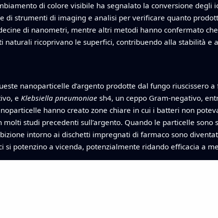
iamento di colore visibile ha segnalato la conversione degli ion
ie di strumenti di imaging e analisi per verificare quanto prodot
i decine di nanometri, mentre altri metodi hanno confermato che s
i naturali ricoprivano le superfici, contribuendo alla stabilità e
ueste nanoparticelle d’argento prodotte dal fungo riuscissero a f
ivo, e
Klebsiella pneumoniae
sh4, un ceppo Gram-negativo, entra
le nanoparticelle hanno creato zone chiare in cui i batteri non po
in molti studi precedenti sull’argento. Quando le particelle sono
ibizione intorno ai dischetti impregnati di farmaco sono diventa
ci si potenzino a vicenda, potenzialmente ridando efficacia a me