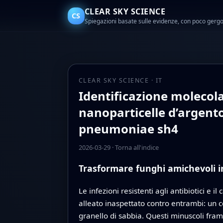
CLEAR SKY SCIENCE
CS
Spiegazioni basate sulle evidenze, con poco gerg
CLEAR SKY SCIENCE · IT
Identificazione molecolar
nanoparticelle d’argento
pneumoniae sh4
2026-03-29
·
Torna all'indice
Trasformare funghi amichevoli i
Le infezioni resistenti agli antibiotici e
alleato inaspettato contro entrambi: un c
granello di sabbia. Questi minuscoli fra