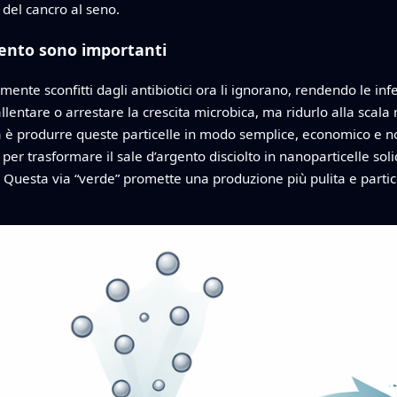
e del cancro al seno.
rgento sono importanti
nte sconfitti dagli antibiotici ora li ignorano, rendendo le infezi
allentare o arrestare la crescita microbica, ma ridurlo alla sc
ida è produrre queste particelle in modo semplice, economico e no
per trasformare il sale d’argento disciolto in nanoparticelle sol
. Questa via “verde” promette una produzione più pulita e partice