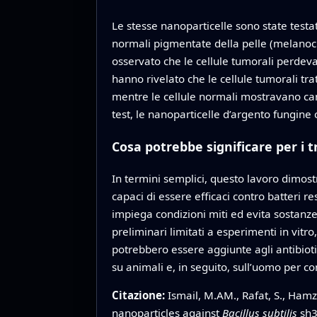
Le stesse nanoparticelle sono state testat
normali pigmentate della pelle (melanociti
osservato che le cellule tumorali perdeva
hanno rivelato che le cellule tumorali tr
mentre le cellule normali mostravano camb
test, le nanoparticelle d’argento fungine 
Cosa potrebbe significare per i 
In termini semplici, questo lavoro dimos
capaci di essere efficaci contro batteri re
impiega condizioni miti ed evita sostanze
preliminari limitati a esperimenti in vitr
potrebbero essere aggiunte agli antibiotici
su animali e, in seguito, sull’uomo per c
Citazione:
Ismail, M.AM., Rafat, S., Ham
nanoparticles against
Bacillus subtilis
sh3