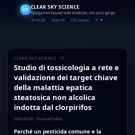
CLEAR SKY SCIENCE
CS
Spiegazioni basate sulle evidenze, con poco gergo
Articoli
Search
Chi siamo
IT
▼
CLEAR SKY SCIENCE · IT
Studio di tossicologia a rete e
validazione dei target chiave
della malattia epatica
steatosica non alcolica
indotta dal clorpirifos
2026-03-08
·
Torna all'indice
Perché un pesticida comune e la