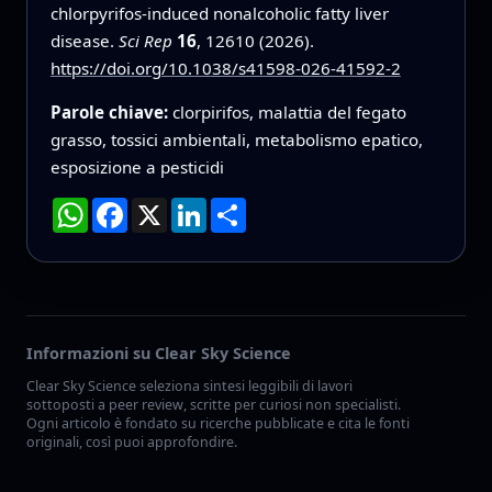
chlorpyrifos-induced nonalcoholic fatty liver
disease.
Sci Rep
16
, 12610 (2026).
https://doi.org/10.1038/s41598-026-41592-2
Parole chiave:
clorpirifos, malattia del fegato
grasso, tossici ambientali, metabolismo epatico,
esposizione a pesticidi
WhatsApp
Facebook
X
LinkedIn
Condividi
Informazioni su Clear Sky Science
Clear Sky Science seleziona sintesi leggibili di lavori
sottoposti a peer review, scritte per curiosi non specialisti.
Ogni articolo è fondato su ricerche pubblicate e cita le fonti
originali, così puoi approfondire.