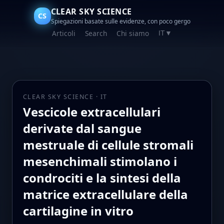
CLEAR SKY SCIENCE
CS
Spiegazioni basate sulle evidenze, con poco gergo
Articoli
Search
Chi siamo
IT
▼
CLEAR SKY SCIENCE · IT
Vescicole extracellulari
derivate dal sangue
mestruale di cellule stromali
mesenchimali stimolano i
condrociti e la sintesi della
matrice extracellulare della
cartilagine in vitro