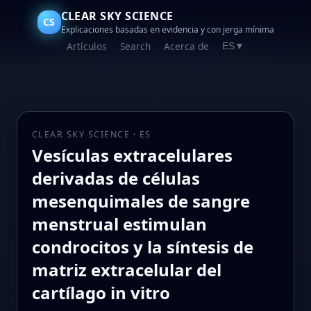
CLEAR SKY SCIENCE
CS
Explicaciones basadas en evidencia y con jerga mínima
Artículos
Search
Acerca de
ES
▼
CLEAR SKY SCIENCE · ES
Vesículas extracelulares
derivadas de células
mesenquimales de sangre
menstrual estimulan
condrocitos y la síntesis de
matriz extracelular del
cartílago in vitro