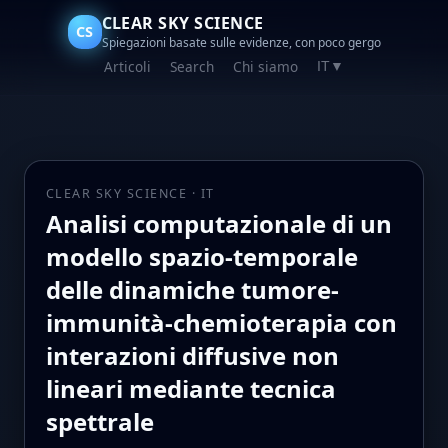
CLEAR SKY SCIENCE
CS
Spiegazioni basate sulle evidenze, con poco gergo
Articoli
Search
Chi siamo
IT
▼
CLEAR SKY SCIENCE · IT
Analisi computazionale di un
modello spazio-temporale
delle dinamiche tumore-
immunità-chemioterapia con
interazioni diffusive non
lineari mediante tecnica
spettrale