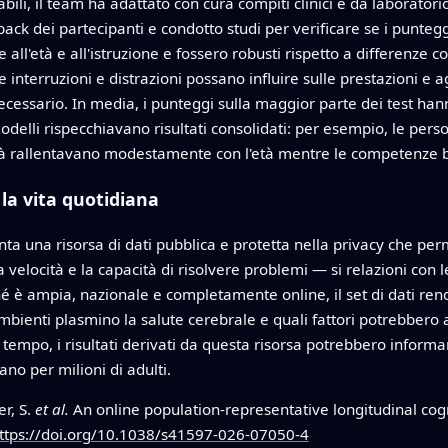
abili, il team ha adattato con cura compiti clinici e da laborator
ack dei partecipanti e condotto studi per verificare se i punteggi
ll'età e all'istruzione e fossero robusti rispetto a differenze c
interruzioni e distrazioni possano influire sulle prestazioni e
e necessario. In media, i punteggi sulla maggior parte dei test h
 modelli rispecchiavano risultati consolidati: per esempio, le pe
ilità rallentavano modestamente con l'età mentre le competenz
la vita quotidiana
nta una risorsa di dati pubblica e protetta nella privacy che perm
elocità e la capacità di risolvere problemi — si relazioni con le
é è ampia, nazionale e completamente online, il set di dati rende 
ambienti plasmino la salute cerebrale e quali fattori potrebber
empo, i risultati derivati da questa risorsa potrebbero informar
no per milioni di adulti.
er, S.
et al.
An online population-representative longitudinal cog
ttps://doi.org/10.1038/s41597-026-07050-4