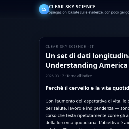
CLEAR SKY SCIENCE
CS
Spiegazioni basate sulle evidenze, con poco gerg
CLEAR SKY SCIENCE · IT
Un set di dati longitudi
Understanding America
2026-03-17
·
Torna all'indice
Perché il cervello e la vita quoti
Con l'aumento dell'aspettativa di vita, l
per salute, lavoro e indipendenza — sono
corso che testa ripetutamente come gli ad
della loro vita quotidiana. L'obiettivo è a