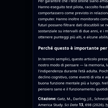
Per garantire che i test online siano affid
Hanno eseguito test pilota, raccolto feedb
comportassero come previsto in relazione a
computer. Hanno inoltre monitorato come 
futuri possano filtrare dati discutibili s
sostanziale su intervalli di due anni, e i
ottenere punteggi più alti, e alcune ab
Perché questo è importante per 
In termini semplici, questo articolo prese
nostro modo di pensare — la memoria, la v
l'indipendenza durante l'età adulta. Poich
declino cognitivo, come eventi di vita e 
buona funzione mentale più a lungo. Nel t
pensiero sano e il funzionamento quotidia
Citazione:
Gatz, M., Darling, J.E., Schneid
America Study.
Sci Data
13
, 698 (2026).
h