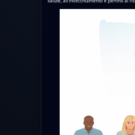
salute, all'invecchiamento e perfino ai r