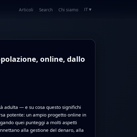
Articoli
Search
Chi siamo
IT
▼
polazione, online, dallo
à adulta — e su cosa questo significhi
rsa potente: un ampio progetto online in
egando quei punteggi a molti aspetti
 connettano alla gestione del denaro, alla