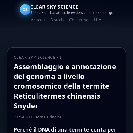
CLEAR SKY SCIENCE
CS
Spiegazioni basate sulle evidenze, con poco gergo
Articoli
Search
Chi siamo
IT
▼
CLEAR SKY SCIENCE · IT
Assemblaggio e annotazione
del genoma a livello
cromosomico della termite
Reticulitermes chinensis
Snyder
2026-03-11
·
Torna all'indice
Perché il DNA di una termite conta per