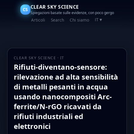
CLEAR SKY SCIENCE
CS
Spiegazioni basate sulle evidenze, con poco gergo
Articoli
Search
Chi siamo
IT
▼
CLEAR SKY SCIENCE · IT
Rifiuti-diventano-sensore:
rilevazione ad alta sensibilità
di metalli pesanti in acqua
usando nanocompositi Arc-
ferrite/N-rGO ricavati da
rifiuti industriali ed
elettronici