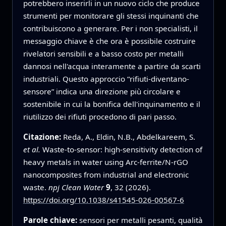
potrebbero inserirli in un nuovo ciclo che produce
strumenti per monitorare gli stessi inquinanti che
contribuiscono a generare. Per i non specialisti, il
messaggio chiave è che ora è possibile costruire
rivelatori sensibili e a basso costo per metalli
dannosi nell'acqua interamente a partire da scarti
industriali. Questo approccio “rifiuti-diventano-
sensore” indica una direzione più circolare e
sostenibile in cui la bonifica dell'inquinamento e il
riutilizzo dei rifiuti procedono di pari passo.
Citazione:
Reda, A., Eldin, N.B., Abdelkareem, S.
et al.
Waste-to-sensor: high-sensitivity detection of
heavy metals in water using Arc-ferrite/N-rGO
nanocomposites from industrial and electronic
waste.
npj Clean Water
9
, 32 (2026).
https://doi.org/10.1038/s41545-026-00567-6
Parole chiave:
sensori per metalli pesanti, qualità