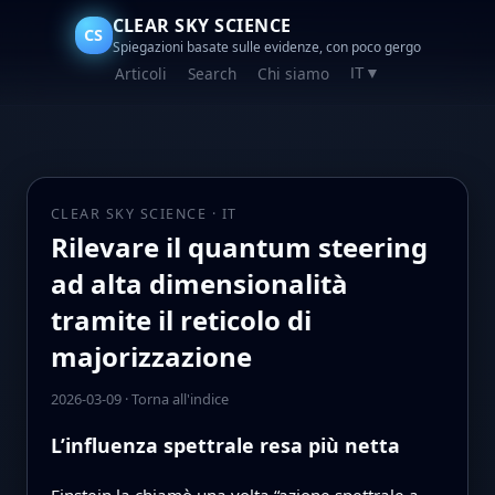
CLEAR SKY SCIENCE
CS
Spiegazioni basate sulle evidenze, con poco gergo
Articoli
Search
Chi siamo
IT
▼
CLEAR SKY SCIENCE · IT
Rilevare il quantum steering
ad alta dimensionalità
tramite il reticolo di
majorizzazione
2026-03-09
·
Torna all'indice
L’influenza spettrale resa più netta
Einstein la chiamò una volta “azione spettrale a