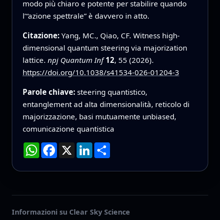
modo più chiaro e potente per stabilire quando
l’“azione spettrale” è davvero in atto.
Citazione:
Yang, MC., Qiao, CF. Witness high-
dimensional quantum steering via majorization
lattice.
npj Quantum Inf
12
, 55 (2026).
https://doi.org/10.1038/s41534-026-01204-3
Parole chiave:
steering quantistico,
entanglement ad alta dimensionalità, reticolo di
majorizzazione, basi mutuamente unbiased,
comunicazione quantistica
WhatsApp
Facebook
X
LinkedIn
Condividi
Informazioni su Clear Sky Science